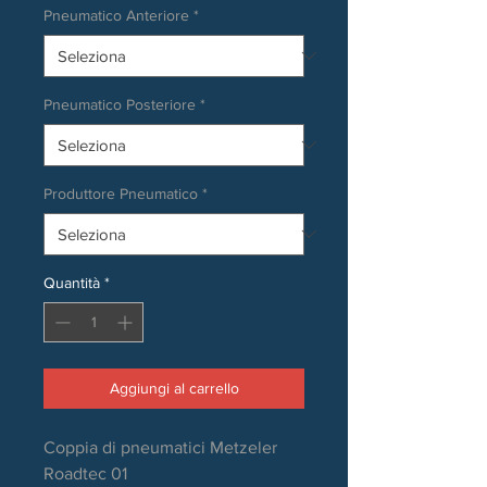
Pneumatico Anteriore
*
Pneumatico Posteriore
*
Produttore Pneumatico
*
Quantità
*
Aggiungi al carrello
Coppia di pneumatici Metzeler
Roadtec 01