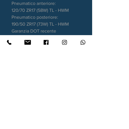
Pneumatico anteriore:
120/70 ZR17 (58W) TL - HWM
Pneumatico posteriore:
190/50 ZR17 (73W) TL - HWM
Garanzia DOT recente
Contatti
Xtyre.it
Assistenza telefonica ordini:
351 998 2949
WhatsApp:
351 998 2949
Lunedì - Giovedì: 10:00/12:30 - 16:00/17:00
Venerdì: 10:00/12:30