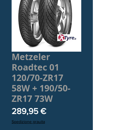
Metzeler
Roadtec 01
120/70-ZR17
58W + 190/50-
ZR17 73W
Prezzo
289,95 €
Spedizione grauita