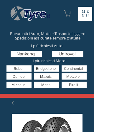
ME
NU
Pneumatici Auto, Moto e Trasporto leggero
Spedizioni assicurate sempre gratuite
I più richiesti Auto:
Nankang
Uniroyal
I più richiesti Moto:
Rebel
Bridgestone
Continental
Dunlop
Maxxis
Metzeler
Michelin
Mitas
Pirelli