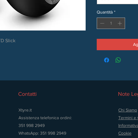
Quantità
*
D Slick
Ag
Contatti
Note Leg
Xtyre.it
Chi Siamo
Assistenza telefonica ordini:
Termini e 
351 998 2949
Informativ
WhatsApp: 351 998 2949
Cookie