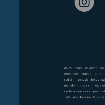
anlas - avon - advance - anla
deestone - dunlop - duro - e
radial - hankook - heidenau -
matador - maxxis - metzeler 
- rotalla - sava - semperit - 
Tutti i marchi sono dei rispet