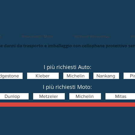
O
Pneumatici Moto
Richiedi Preventivo
Pn
e danni da trasporto e imballaggio con cellophane protettivo se
I più richiesti Auto:
idgestone
Kleber
Michelin
Nankang
Pir
I più richiesti Moto:
Dunlop
Metzeler
Michelin
Mitas