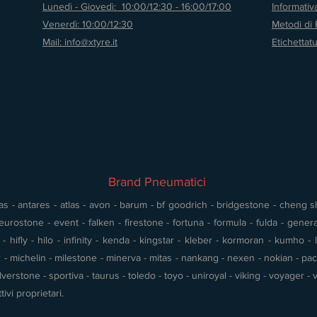
Lunedì - Giovedì: 10:00/12:30 - 16:00/17:00
Informati
Venerdì: 10:00/12:30
Metodi di
Mail: info@xtyre.it
Etichettat
Brand Pneumatici
s - antares - atlas - avon - barum - bf goodrich - bridgestone - cheng shin
urostone - event - falken - firestone - fortuna - formula - fulda - gener
 hifly - hilo - infinity - kenda - kingstar - kleber - kormoran - kumho - l
- michelin - milestone - minerva - mitas - nankang - nexen - nokian - pace 
silverstone - sportiva - taurus - toledo - toyo - uniroyal - viking - voyager
tivi proprietari.