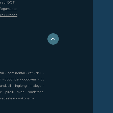
va sui DOT
 Pagamento
ura Europea
 - continental - cst - deli -
al - goodride - goodyear - gt
andsail - linglong - maloya -
- pirelli - riken - roadstone
 - vredestein - yokohama