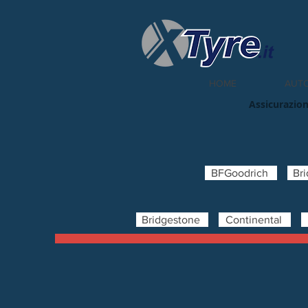
HOME
AUT
Assicurazion
BFGoodrich
Br
Bridgestone
Continental