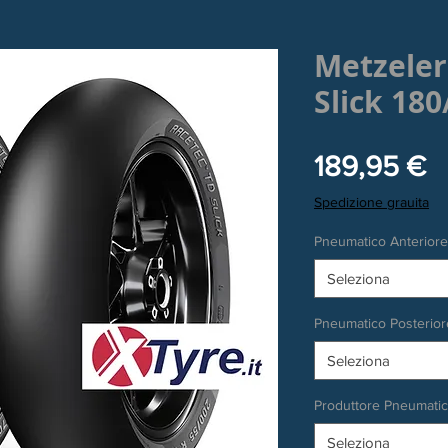
Metzeler
Slick 180
P
189,95 €
Spedizione grauita
Pneumatico Anteriore
Seleziona
Pneumatico Posterior
Seleziona
Produttore Pneumati
Seleziona