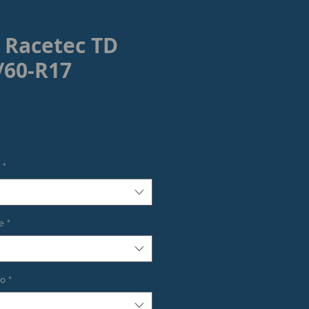
 Racetec TD
/60-R17
rezzo
*
e
*
co
*