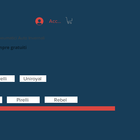
Accedi
eumatici Auto Invernali
mpre gratuiti
elli
Uniroyal
Rebel
Pirelli