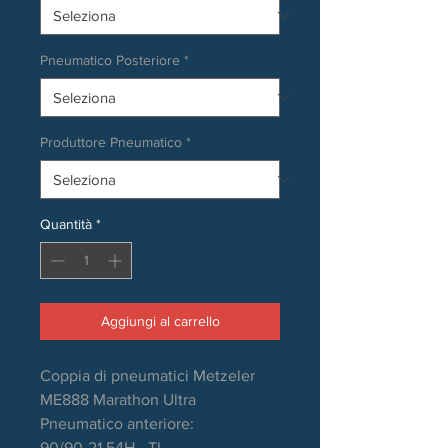
Pneumatico Posteriore
*
Produttore Pneumatico
*
Quantità
*
Aggiungi al carrello
Coppia di pneumatici Metzeler
ME888 Marathon Ultra
Pneumatico anteriore:
90/90-21 54H - TL