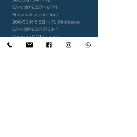
EAN: 8019227419474
Pneumatico anteriore:
200/50-R18 82H - TL Rinforzato
EAN: 8019227270341
Garanzia DOT recente
Contatti
Xtyre.it
Assistenza telefonica ordini:
351 998 2949
WhatsApp:
351 998 2949
Lunedì - Giovedì: 10:00/12:30 - 16:00/17:00
Venerdì: 10:00/12:30