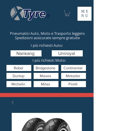
ME
NU
Pneumatici Auto, Moto e Trasporto leggero
Spedizioni assicurate sempre gratuite
I più richiesti Auto:
Nankang
Uniroyal
I più richiesti Moto:
Rebel
Bridgestone
Continental
Dunlop
Maxxis
Metzeler
Michelin
Mitas
Pirelli