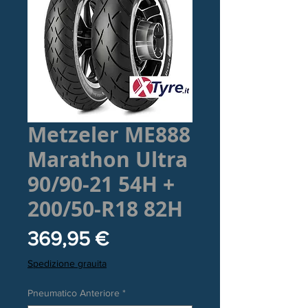
Metzeler ME888
Marathon Ultra
90/90-21 54H +
200/50-R18 82H
Prezzo
369,95 €
Spedizione grauita
Pneumatico Anteriore
*