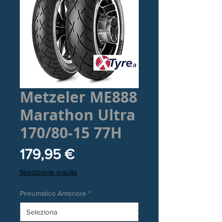
Metzeler ME888
Marathon Ultra
170/80-15 77H
Prezzo
179,95 €
Spedizione grauita
Pneumatico Anteriore
*