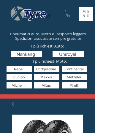
ME
NU
Pneumatici Auto, Moto e Trasporto leggero
Spedizioni assicurate sempre gratuite
I più richiesti Auto:
Nankang
Uniroyal
I più richiesti Moto:
Rebel
Bridgestone
Continental
Dunlop
Maxxis
Metzeler
Michelin
Mitas
Pirelli