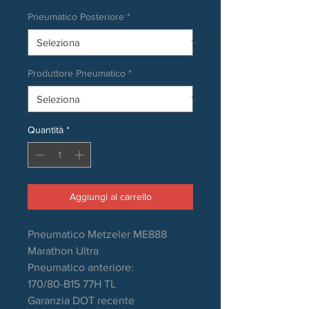
Pneumatico Posteriore
*
Produttore Pneumatico
*
Quantità
*
Aggiungi al carrello
Pneumatico Metzeler ME888
Marathon Ultra
Pneumatico anteriore:
170/80-B15 77H TL
Garanzia DOT recente