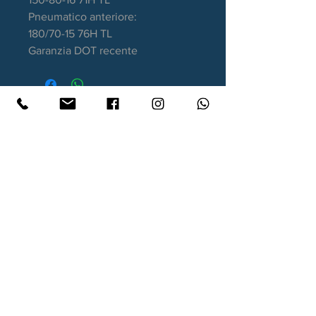
Pneumatico anteriore:
180/70-15 76H TL
Garanzia DOT recente
Contatti
Xtyre.it
Assistenza telefonica ordini:
351 998 2949
WhatsApp:
351 998 2949
Lunedì - Giovedì: 10:00/12:30 - 16:00/17:00
Venerdì: 10:00/12:30