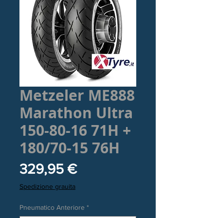
Metzeler ME888
Marathon Ultra
150-80-16 71H +
180/70-15 76H
Prezzo
329,95 €
Spedizione grauita
Pneumatico Anteriore
*