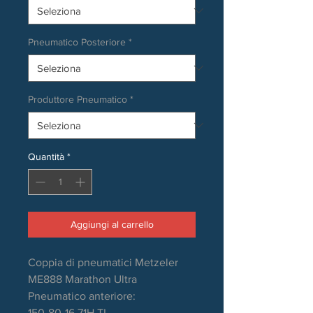
Pneumatico Posteriore
*
Produttore Pneumatico
*
Quantità
*
Aggiungi al carrello
Coppia di pneumatici Metzeler
ME888 Marathon Ultra
Pneumatico anteriore:
150-80-16 71H TL