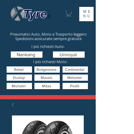
ME
NU
Pneumatici Auto, Moto e Trasporto leggero
Spedizioni assicurate sempre gratuite
I più richiesti Auto:
Nankang
Uniroyal
I più richiesti Moto:
Rebel
Bridgestone
Continental
Dunlop
Maxxis
Metzeler
Michelin
Mitas
Pirelli