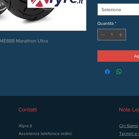
Seleziona
Quantità
*
 ME888 Marathon Ultra
Ag
Contatti
Note Leg
Xtyre.it
Chi Siamo
Assistenza telefonica ordini:
Termini e 