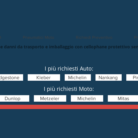
O
Pneumatici Moto
Richiedi Preventivo
Pn
e danni da trasporto e imballaggio con cellophane protettivo se
I più richiesti Auto:
idgestone
Kleber
Michelin
Nankang
Pir
I più richiesti Moto:
Dunlop
Metzeler
Michelin
Mitas