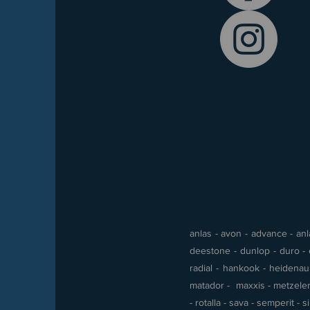
anlas - avon - advance - anla
deestone - dunlop - duro - e
radial - hankook - heidenau -
matador - maxxis - metzeler 
- rotalla - sava - semperit - 