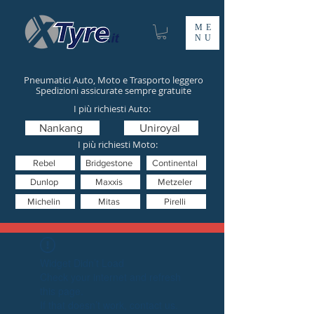
ME
NU
Pneumatici Auto, Moto e Trasporto leggero
Spedizioni assicurate sempre gratuite
I più richiesti Auto:
Nankang
Uniroyal
I più richiesti Moto:
Rebel
Bridgestone
Continental
Dunlop
Maxxis
Metzeler
Michelin
Mitas
Pirelli
Widget Didn’t Load
Check your internet and refresh
this page.
If that doesn’t work, contact us.