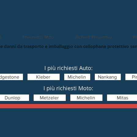
O
Pneumatici Moto
Richiedi Preventivo
Pn
e danni da trasporto e imballaggio con cellophane protettivo se
I più richiesti Auto:
idgestone
Kleber
Michelin
Nankang
Pir
I più richiesti Moto:
Dunlop
Metzeler
Michelin
Mitas