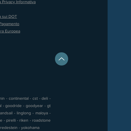
a Privacy
Informativa
va sui DOT
 Pagamento
ura Europea
 - continental - cst - deli -
al - goodride - goodyear - gt
andsail - linglong - maloya -
- pirelli - riken - roadstone
 - vredestein - yokohama