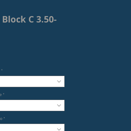
 Block C 3.50-
rezzo
*
e
*
co
*