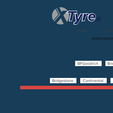
HOME
AUT
Assicurazion
BFGoodrich
Br
Bridgestone
Continental