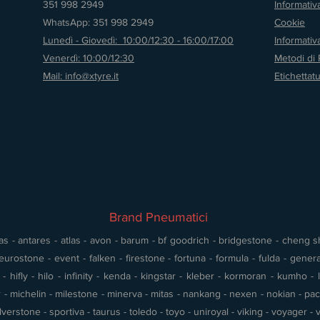
351 998 2949
Informativ
WhatsApp: 351 998 2949
Cookie
Lunedì - Giovedì: 10:00/12:30 - 16:00/17:00
Informati
Venerdì: 10:00/12:30
Metodi di
Mail: info@xtyre.it
Etichettat
Brand Pneumatici
s - antares - atlas - avon - barum - bf goodrich - bridgestone - cheng shin
urostone - event - falken - firestone - fortuna - formula - fulda - gener
 hifly - hilo - infinity - kenda - kingstar - kleber - kormoran - kumho - l
- michelin - milestone - minerva - mitas - nankang - nexen - nokian - pace 
silverstone - sportiva - taurus - toledo - toyo - uniroyal - viking - voyager