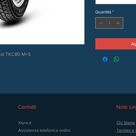
Quantità
*
Ag
ntal TKC80 M+S
Contatti
Note Leg
Xtyre.it
Chi Siamo
Assistenza telefonica ordini:
Termini e 