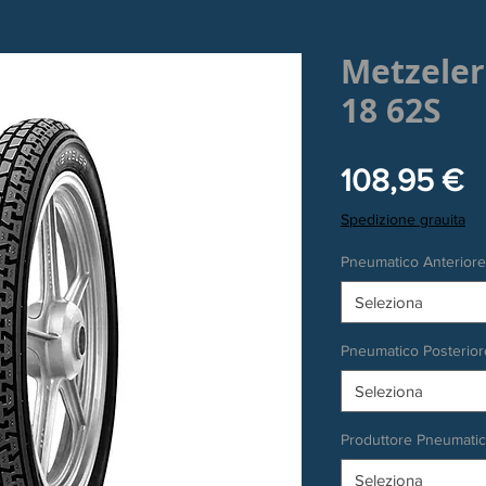
Metzeler
18 62S
P
108,95 €
Spedizione grauita
Pneumatico Anteriore
Seleziona
Pneumatico Posterior
Seleziona
Produttore Pneumati
Seleziona