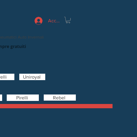
Accedi
eumatici Auto Invernali
mpre gratuiti
elli
Uniroyal
Rebel
Pirelli