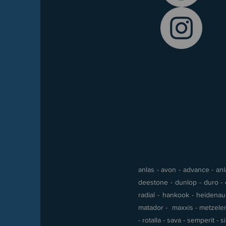
anlas - avon - advance - anla
deestone - dunlop - duro - e
radial - hankook - heidenau -
matador - maxxis - metzeler 
- rotalla - sava - semperit - 