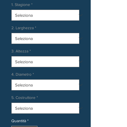
1. Stagione
*
2. Larghezza
*
3. Altezza
*
4. Diametro
*
5. Costruttore
*
Quantità
*