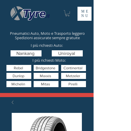
ME
NU
Pneumatici Auto, Moto e Trasporto leggero
Spedizioni assicurate sempre gratuite
I più richiesti Auto:
Nankang
Uniroyal
I più richiesti Moto:
Rebel
Bridgestone
Continental
Dunlop
Maxxis
Metzeler
Michelin
Mitas
Pirelli