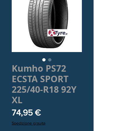
Kumho PS72
ECSTA SPORT
225/40-R18 92Y
XL
Prezzo
74,95 €
Spedizione grauita