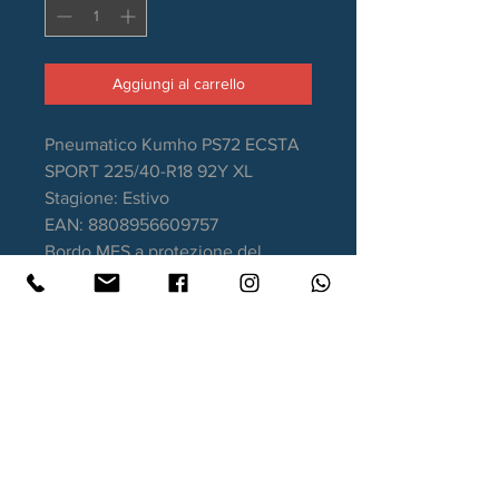
Aggiungi al carrello
Pneumatico Kumho PS72 ECSTA
SPORT 225/40-R18 92Y XL
Stagione: Estivo
EAN: 8808956609757
Bordo MFS a protezione del
cerchio
Aderenza sul bagnato: A
Consumo carburante: C
Rumorosità da rotolamento: 72dB
Garanzia DOT recente.