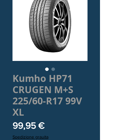
Kumho HP71
CRUGEN M+S
225/60-R17 99V
XL
Prezzo
99,95 €
Spedizione grauita