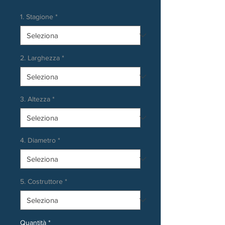
1. Stagione
*
2. Larghezza
*
3. Altezza
*
4. Diametro
*
5. Costruttore
*
Quantità
*