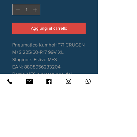
Aggiungi al carrello
Pneumatico KumhoHP71 CRUGEN
M+S 225/60-R17 99V XL
Stagione: Estivo M+S
EAN: 8808956233204
Bordo MFS a protezione del
cerchio
Aderenza sul bagnato: C
Consumo carburante: D
Rumorosità da rotolamento: 71dB
Garanzia DOT recente.