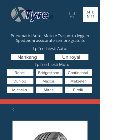
ME
NU
Pneumatici Auto, Moto e Trasporto leggero
Spedizioni assicurate sempre gratuite
I più richiesti Auto:
Nankang
Uniroyal
I più richiesti Moto:
Rebel
Bridgestone
Continental
Dunlop
Maxxis
Metzeler
Michelin
Mitas
Pirelli