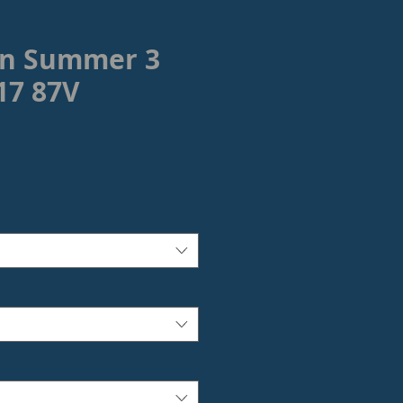
n Summer 3
17 87V
ezzo