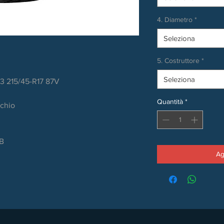
4. Diametro
*
Seleziona
5. Costruttore
*
Seleziona
3 215/45-R17 87V
Quantità
*
rchio
dB
Ag