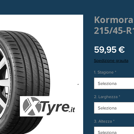
Kormora
215/45-R
Pr
59,95 €
Spedizione grauita
1. Stagione
*
Seleziona
2. Larghezza
*
Seleziona
3. Altezza
*
Seleziona