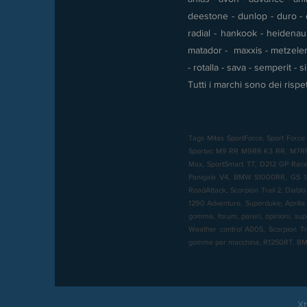
deestone - dunlop - duro - e
radial - hankook - heidenau -
matador - maxxis - metzeler 
- rotalla - sava - semperit - 
Tutti i marchi sono dei rispet
Tags Mitas SportForce, Sport Force 
Sportec M9 RR M9RR K3 RR, M7RR, M
Max, SportSmart TT, D212 GP Racer,
Panigale V4, BMW S1000RR, GS 12
RoadAttack, Scorpion Trail 2, Diabl
1290 Adventure, Superduke, Aprilia 
gomma, forum, pareri, opinioni, sup
Weather control A005, Scorpion T
gomme per macchina, R1250RT, 
Xt