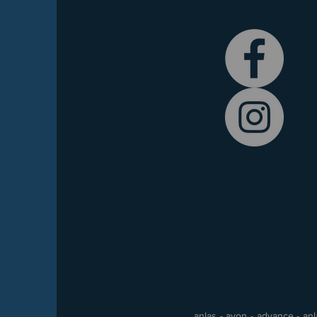
anlas - avon - advance - anla