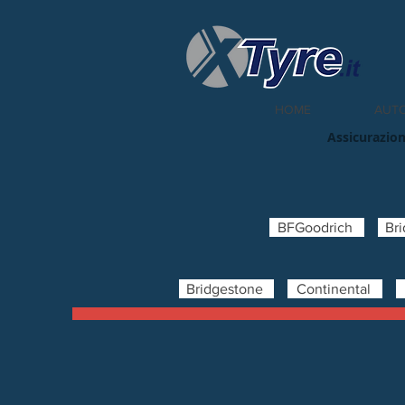
HOME
AUT
Assicurazion
BFGoodrich
Br
Bridgestone
Continental