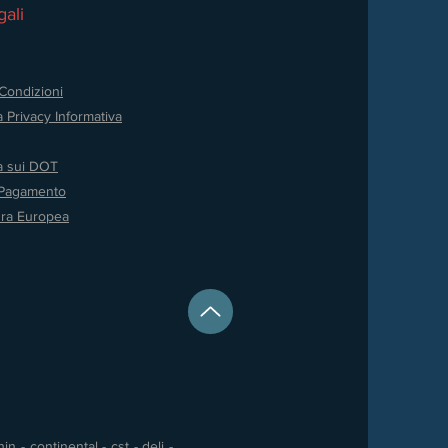
ali
Condizioni
a Privacy
Informativa
va sui DOT
 Pagamento
ura Europea
 - continental - cst - deli -