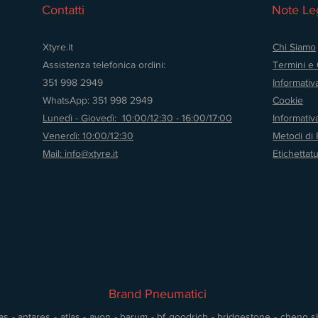
Contatti
Note Leg
Xtyre.it
Chi Siamo
Assistenza telefonica ordini:
Termini e 
351 998 2949
Informativ
WhatsApp: 351 998 2949
Cookie
Lunedì - Giovedì: 10:00/12:30 - 16:00/17:00
Informati
Venerdì: 10:00/12:30
Metodi di
Mail: info@xtyre.it
Etichettat
Brand Pneumatici
s - antares - atlas - avon - barum - bf goodrich - bridgestone - cheng shin