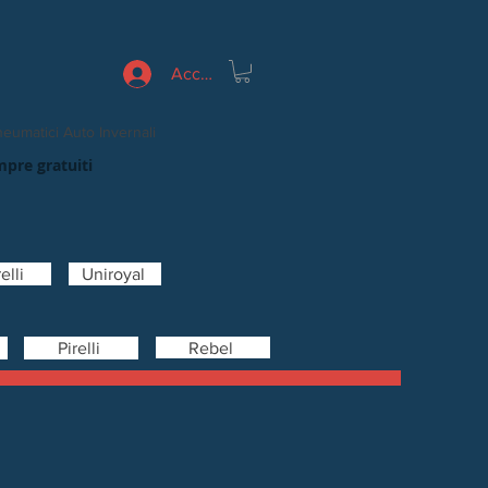
Accedi
eumatici Auto Invernali
mpre gratuiti
elli
Uniroyal
Rebel
Pirelli