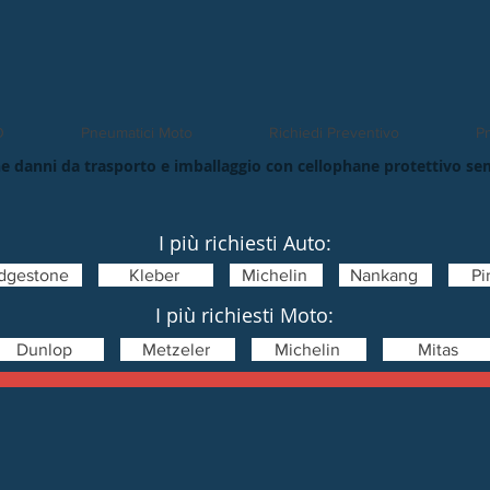
O
Pneumatici Moto
Richiedi Preventivo
Pn
e danni da trasporto e imballaggio con cellophane protettivo se
I più richiesti Auto:
idgestone
Kleber
Michelin
Nankang
Pir
I più richiesti Moto:
Dunlop
Metzeler
Michelin
Mitas