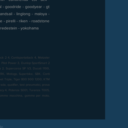
al - goodride - goodyear - gt
andsail - linglong - maloya -
- pirelli - riken - roadstone
 - vredestein - yokohama
ck 2 4, Contisportattack 4, Metzeler
Pilot Power 3, Dunlop SportSmart 2
sa 2, Supercorsa SP V3, Ducati 1199,
K, Motogp, Superbike, SBK, Conti
reet Triple, Tiger 800 900 1200, KTM
a, qualifier, test pneumatici, prova
imacy 4, Potenza S001, Turanza T005,
, gomme macchina, gomme per moto,
le.