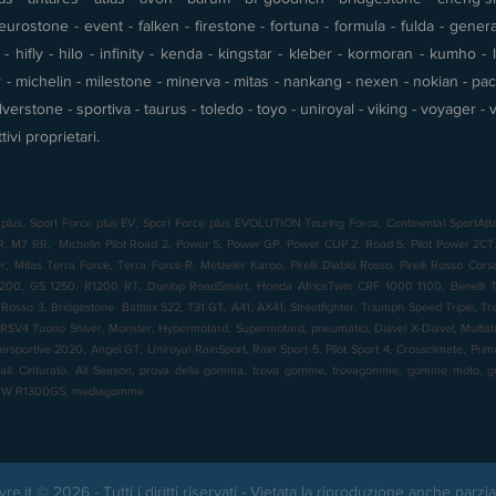
urostone - event - falken - firestone - fortuna - formula - fulda - gener
 hifly - hilo - infinity - kenda - kingstar - kleber - kormoran - kumho - l
- michelin - milestone - minerva - mitas - nankang - nexen - nokian - pace 
silverstone - sportiva - taurus - toledo - toyo - uniroyal - viking - voyager
tivi proprietari.
plus, Sport Force plus EV, Sport Force plus EVOLUTION Touring Force, Continental SportAtta
7 RR, Michelin Pilot Road 2, Power 5, Power GP, Power CUP 2, Road 5, Pilot Power 2CT, 
 Mitas Terra Force, Terra Force-R, Metzeler Karoo, Pirelli Diablo Rosso, Pirelli Rosso Cor
00, GS 1250, R1200 RT, Dunlop RoadSmart, Honda AfricaTwin CRF 1000 1100, Benelli TR
o Rosso 3, Bridgestone Battlax S22, T31 GT, A41, AX41, Streetfighter, Triumph Speed Triple, T
RSV4 Tuono Shiver, Monster, Hypermotard, Supermotard, pneumatici, Diavel X-Diavel, Multistrad
ersportive 2020, Angel GT, Uniroyal RainSport, Rain Sport 5, Pilot Sport 4, Crossclimate, Pr
rail. Cinturato, All Season, prova della gomma, trova gomme, trovagomme, gomme moto
BMW R1300GS, mediagomme
yre.it © 2026 - Tutti i diritti riservati - Vietata la riproduzione anche parzia