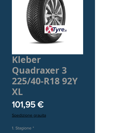
Kleber
Quadraxer 3
225/40-R18 92Y
XL
Prezzo
101,95 €
Spedizione grauita
1. Stagione
*