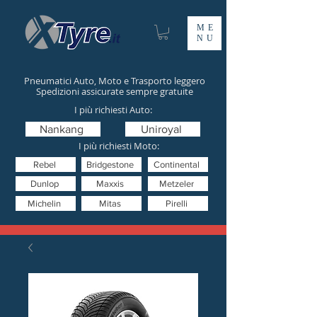
ME
NU
Pneumatici Auto, Moto e Trasporto leggero
Spedizioni assicurate sempre gratuite
I più richiesti Auto:
Nankang
Uniroyal
I più richiesti Moto:
Rebel
Bridgestone
Continental
Dunlop
Maxxis
Metzeler
Michelin
Mitas
Pirelli