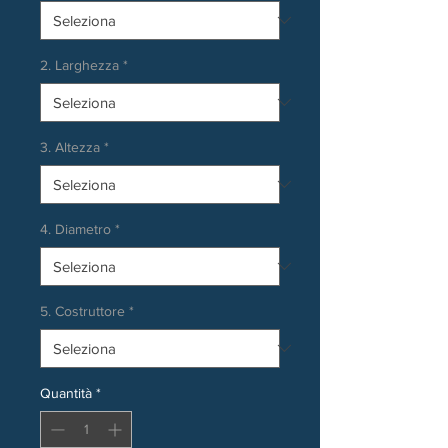
2. Larghezza
*
3. Altezza
*
4. Diametro
*
5. Costruttore
*
Quantità
*