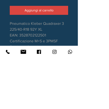
Aggiungi al carrello
Pneumatico Kleber Quadraxer 3
225/40-R18 92Y XL
EAN: 3528702122501
Certificazione M+S e 3PMSF
Stagione: 4 stagioni
Aderenza sul bagnato: B
Consumo carburante: D
Rumorosità da rotolamento: 69dB
Garanzia DOT recente
Contatti
Xtyre.it
Assistenza telefonica ordini: