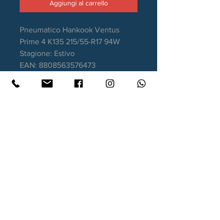
Aggiungi al carrello
Pneumatico Hankook Ventus
Prime 4 K135 215/55-R17 94W
Stagione: Estivo
EAN: 8808563576473
Aderenza sul bagnato: A
Consumo carburante: C
Rumorosità da rotolamento: 69dB
Garanzia DOT recente
Contatti
Xtyre.it
Assistenza telefonica ordini:
351 998 2949
WhatsApp:
351 998 2949