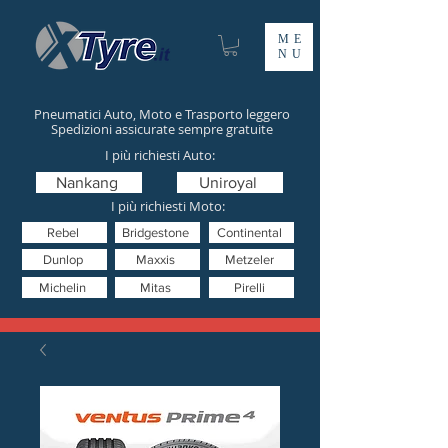
ME
NU
Pneumatici Auto, Moto e Trasporto leggero
Spedizioni assicurate sempre gratuite
I più richiesti Auto:
Nankang
Uniroyal
I più richiesti Moto:
Rebel
Bridgestone
Continental
Dunlop
Maxxis
Metzeler
Michelin
Mitas
Pirelli