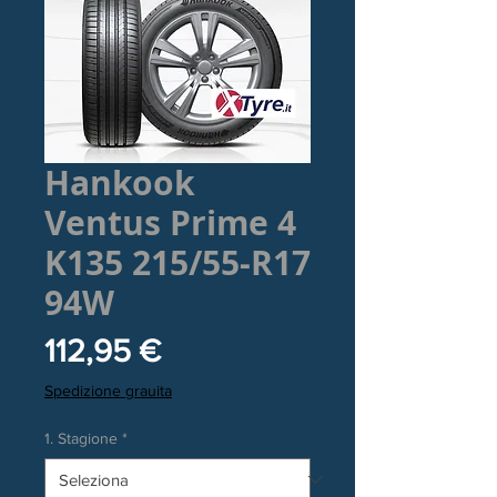
Hankook
Ventus Prime 4
K135 215/55-R17
94W
Prezzo
112,95 €
Spedizione grauita
1. Stagione
*