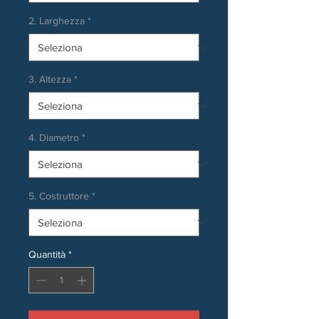
2. Larghezza
*
3. Altezza
*
4. Diametro
*
5. Costruttore
*
Quantità
*