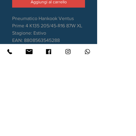
Aggiungi al carrello
Pneumatico Hankook Ventus
Prime 4 K135 205/45-R16 87W XL
Stagione: Estivo
EAN: 8808563545288
Aderenza sul bagnato: A
Consumo carburante: C
Rumorosità da rotolamento: 69dB
Garanzia DOT recente
Contatti
Xtyre.it
Assistenza telefonica ordini:
351 998 2949
WhatsApp:
351 998 2949