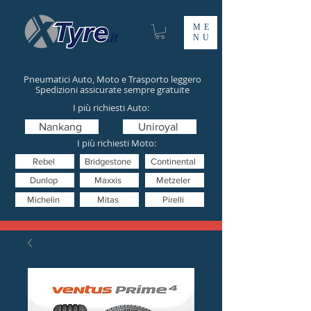
ME
NU
Pneumatici Auto, Moto e Trasporto leggero
Spedizioni assicurate sempre gratuite
I più richiesti Auto:
Nankang
Uniroyal
I più richiesti Moto:
Rebel
Bridgestone
Continental
Dunlop
Maxxis
Metzeler
Michelin
Mitas
Pirelli