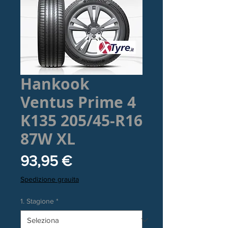
Hankook
Ventus Prime 4
K135 205/45-R16
87W XL
Prezzo
93,95 €
Spedizione grauita
1. Stagione
*