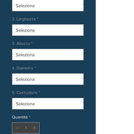
2. Larghezza
*
3. Altezza
*
4. Diametro
*
5. Costruttore
*
Quantità
*