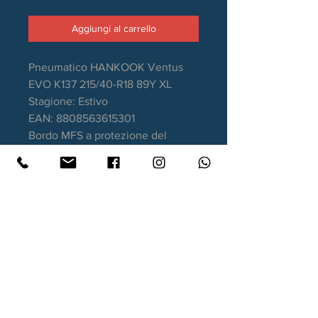
Aggiungi al carrello
Pneumatico HANKOOK Ventus
EVO K137 215/40-R18 89Y XL
Stagione: Estivo
EAN: 8808563615301
Bordo MFS a protezione del
cerchio
Aderenza sul bagnato: A
Consumo carburante: C
Rumorosità da rotolamento: 70dB
Garanzia DOT recente.
Contatti
Xtyre.it