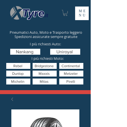
ME
NU
Pneumatici Auto, Moto e Trasporto leggero
Spedizioni assicurate sempre gratuite
I più richiesti Auto:
Nankang
Uniroyal
I più richiesti Moto:
Rebel
Bridgestone
Continental
Dunlop
Maxxis
Metzeler
Michelin
Mitas
Pirelli