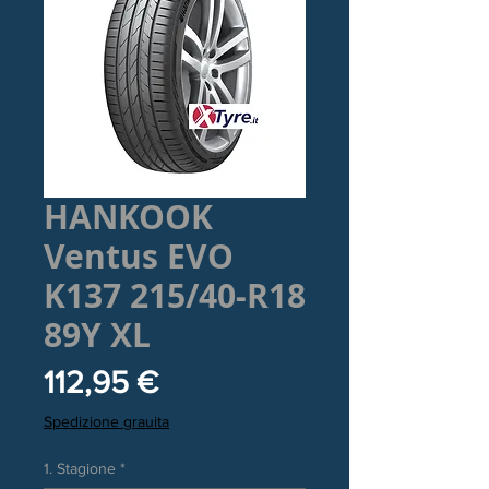
HANKOOK
Ventus EVO
K137 215/40-R18
89Y XL
Prezzo
112,95 €
Spedizione grauita
1. Stagione
*