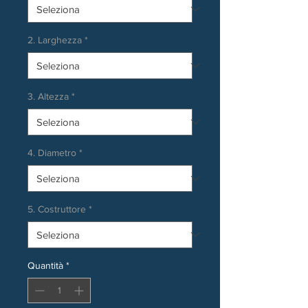
2. Larghezza
*
3. Altezza
*
4. Diametro
*
5. Costruttore
*
Quantità
*