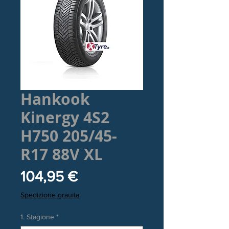
Hankook
Kinergy 4S2
H750 205/45-
R17 88V XL
Prezzo
104,95 €
Spedizione grauita
1. Stagione
*