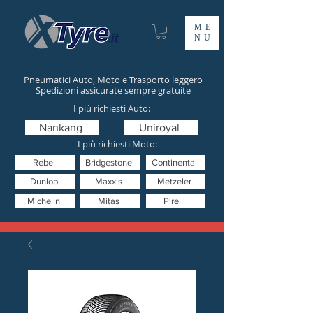
ME
NU
Pneumatici Auto, Moto e Trasporto leggero
Spedizioni assicurate sempre gratuite
I più richiesti Auto:
Nankang
Uniroyal
I più richiesti Moto:
Rebel
Bridgestone
Continental
Dunlop
Maxxis
Metzeler
Michelin
Mitas
Pirelli