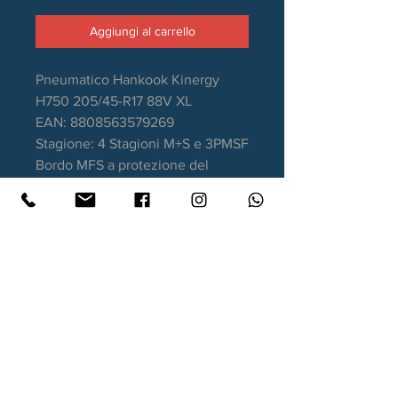
Aggiungi al carrello
Pneumatico Hankook Kinergy
H750 205/45-R17 88V XL
EAN: 8808563579269
Stagione: 4 Stagioni M+S e 3PMSF
Bordo MFS a protezione del
cerchio
Aderenza sul bagnato: B
Consumo carburante: D
Rumorosità da rotolamento: 72dB
Garanzia DOT recente
Contatti
Xtyre.it