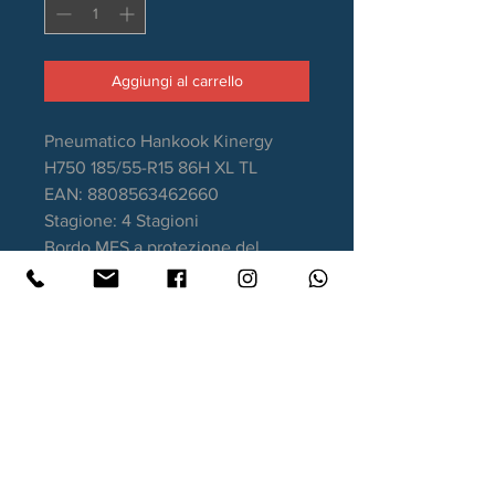
Aggiungi al carrello
Pneumatico Hankook Kinergy
H750 185/55-R15 86H XL TL
EAN: 8808563462660
Stagione: 4 Stagioni
Bordo MFS a protezione del
cerchio
Aderenza sul bagnato: B
Consumo carburante: C
Rumorosità da rotolamento: 72dB
Garanzia DOT recente