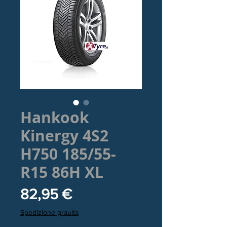
Hankook
Kinergy 4S2
H750 185/55-
R15 86H XL
Prezzo
82,95 €
Spedizione grauita