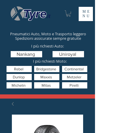
ME
NU
Pneumatici Auto, Moto e Trasporto leggero
Spedizioni assicurate sempre gratuite
I più richiesti Auto:
Nankang
Uniroyal
I più richiesti Moto:
Rebel
Bridgestone
Continental
Dunlop
Maxxis
Metzeler
Michelin
Mitas
Pirelli