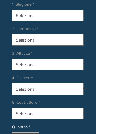
1. Stagione
*
2. Larghezza
*
3. Altezza
*
4. Diametro
*
5. Costruttore
*
Quantità
*