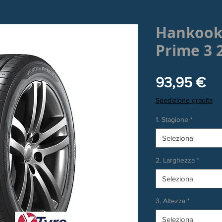
Hankook
Prime 3 
Pr
93,95 €
Spedizione grauita
1. Stagione
*
Seleziona
2. Larghezza
*
Seleziona
3. Altezza
*
Seleziona