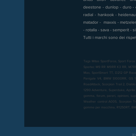
deestone - dunlop - duro - e
radial - hankook - heidenau -
matador - maxxis - metzeler 
- rotalla - sava - semperit - 
Tutti i marchi sono dei rispet
Tags Mitas SportForce, Sport Force 
Sportec M9 RR M9RR K3 RR, M7RR, M
Max, SportSmart TT, D212 GP Racer,
Panigale V4, BMW S1000RR, GS 12
RoadAttack, Scorpion Trail 2, Diabl
1290 Adventure, Superduke, Aprilia 
gomma, forum, pareri, opinioni, sup
Weather control A005, Scorpion T
gomme per macchina, R1250RT, 
Xt