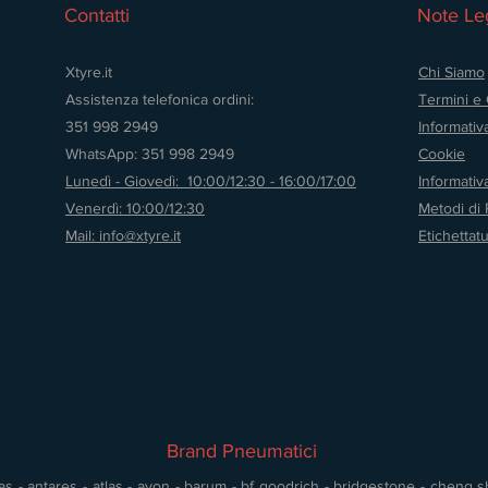
Contatti
Note Leg
Xtyre.it
Chi Siamo
Assistenza telefonica ordini:
Termini e 
351 998 2949
Informativ
WhatsApp: 351 998 2949
Cookie
Lunedì - Giovedì: 10:00/12:30 - 16:00/17:00
Informati
Venerdì: 10:00/12:30
Metodi di
Mail: info@xtyre.it
Etichettat
Brand Pneumatici
s - antares - atlas - avon - barum - bf goodrich - bridgestone - cheng shin