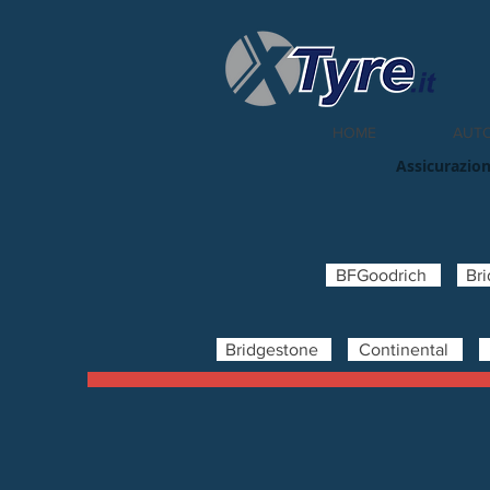
HOME
AUT
Assicurazion
BFGoodrich
Br
Bridgestone
Continental