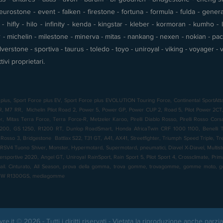
urostone - event - falken - firestone - fortuna - formula - fulda - gener
 hifly - hilo - infinity - kenda - kingstar - kleber - kormoran - kumho - l
- michelin - milestone - minerva - mitas - nankang - nexen - nokian - pace 
silverstone - sportiva - taurus - toledo - toyo - uniroyal - viking - voyager
tivi proprietari.
plus, Sport Force plus EV, Sport Force plus EVOLUTION Touring Force, Continental SportAtta
7 RR, Michelin Pilot Road 2, Power 5, Power GP, Power CUP 2, Road 5, Pilot Power 2CT, 
 Mitas Terra Force, Terra Force-R, Metzeler Karoo, Pirelli Diablo Rosso, Pirelli Rosso Cor
00, GS 1250, R1200 RT, Dunlop RoadSmart, Honda AfricaTwin CRF 1000 1100, Benelli TR
o Rosso 3, Bridgestone Battlax S22, T31 GT, A41, AX41, Streetfighter, Triumph Speed Triple, T
RSV4 Tuono Shiver, Monster, Hypermotard, Supermotard, pneumatici, Diavel X-Diavel, Multistrad
ersportive 2020, Angel GT, Uniroyal RainSport, Rain Sport 5, Pilot Sport 4, Crossclimate, Pr
rail. Cinturato, All Season, prova della gomma, trova gomme, trovagomme, gomme moto
BMW R1300GS, mediagomme
yre.it © 2026 - Tutti i diritti riservati - Vietata la riproduzione anche parzia