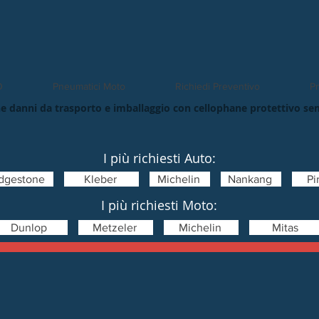
O
Pneumatici Moto
Richiedi Preventivo
Pn
e danni da trasporto e imballaggio con cellophane protettivo se
I più richiesti Auto:
idgestone
Kleber
Michelin
Nankang
Pir
I più richiesti Moto:
Dunlop
Metzeler
Michelin
Mitas