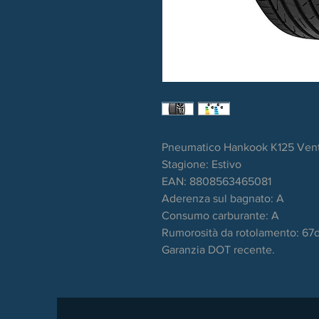
Pneumatico Hankook K125 Vent
Stagione: Estivo
EAN: 8808563465081
Aderenza sul bagnato: A
Consumo carburante: A
Rumorosità da rotolamento: 67
Garanzia DOT recente.