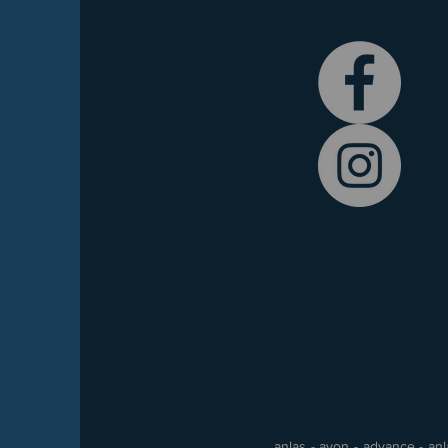
anlas - avon - advance - anla