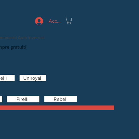
Accedi
eumatici Auto Invernali
mpre gratuiti
elli
Uniroyal
Rebel
Pirelli