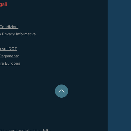
ali
Condizioni
a Privacy
Informativa
va sui DOT
 Pagamento
ura Europea
 - continental - cst - deli -