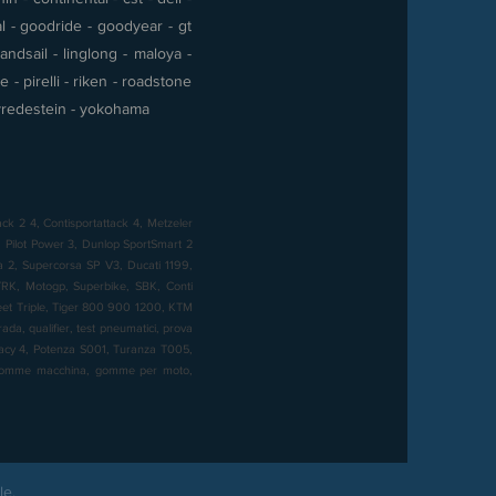
al - goodride - goodyear - gt
andsail - linglong - maloya -
- pirelli - riken - roadstone
 - vredestein - yokohama
ck 2 4, Contisportattack 4, Metzeler
Pilot Power 3, Dunlop SportSmart 2
sa 2, Supercorsa SP V3, Ducati 1199,
K, Motogp, Superbike, SBK, Conti
reet Triple, Tiger 800 900 1200, KTM
a, qualifier, test pneumatici, prova
imacy 4, Potenza S001, Turanza T005,
, gomme macchina, gomme per moto,
le.