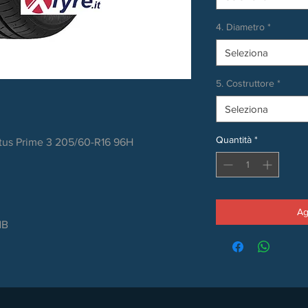
4. Diametro
*
Seleziona
5. Costruttore
*
Seleziona
Quantità
*
us Prime 3 205/60-R16 96H
Ag
dB