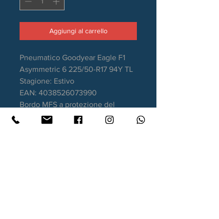
Aggiungi al carrello
Pneumatico Goodyear Eagle F1
Asymmetric 6 225/50-R17 94Y TL
Stagione: Estivo
EAN: 4038526073990
Bordo MFS a protezione del
cerchio
Aderenza sul bagnato: A
Consumo carburante: C
Rumorosità da rotolamento: 69dB
Garanzia DOT recente
Contatti