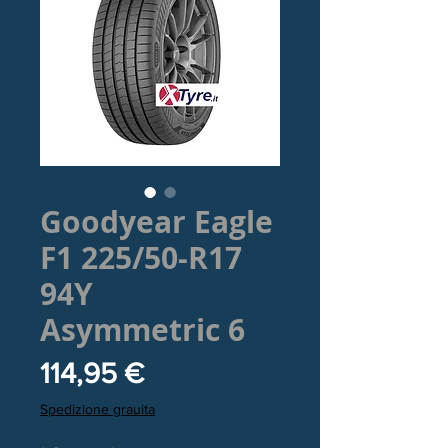
Goodyear Eagle
F1 225/50-R17
94Y
Asymmetric 6
Prezzo
114,95 €
Spedizione grauita