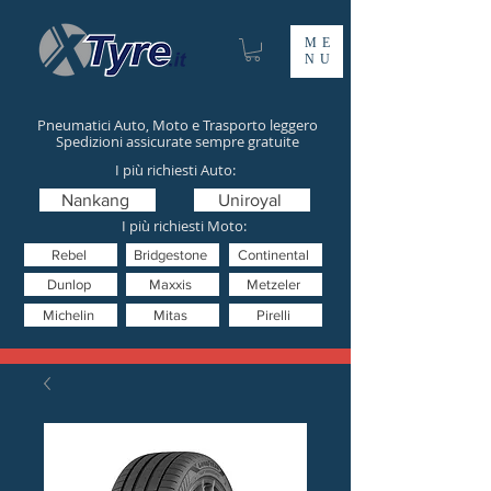
ME
NU
Pneumatici Auto, Moto e Trasporto leggero
Spedizioni assicurate sempre gratuite
I più richiesti Auto:
Nankang
Uniroyal
I più richiesti Moto:
Rebel
Bridgestone
Continental
Dunlop
Maxxis
Metzeler
Michelin
Mitas
Pirelli