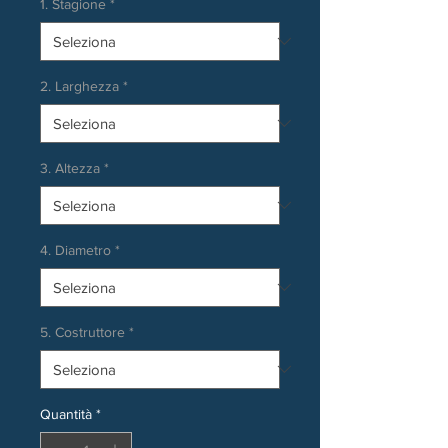
1. Stagione
*
2. Larghezza
*
3. Altezza
*
4. Diametro
*
5. Costruttore
*
Quantità
*