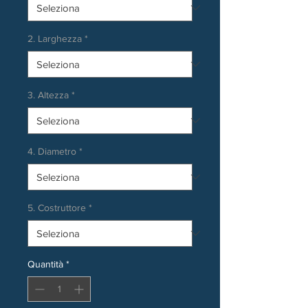
2. Larghezza
*
3. Altezza
*
4. Diametro
*
5. Costruttore
*
Quantità
*