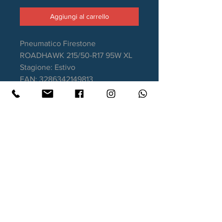
Aggiungi al carrello
Pneumatico Firestone
ROADHAWK 215/50-R17 95W XL
Stagione: Estivo
EAN: 3286342149813
Aderenza sul bagnato: A
Consumo carburante: C
Rumorosità da rotolamento: 71dB
Garanzia DOT recente.
Contatti
Xtyre.it
Assistenza telefonica ordini:
351 998 2949