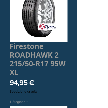
Firestone
ROADHAWK 2
215/50-R17 95W
XL
Prezzo
94,95 €
Spedizione grauita
1. Stagione
*