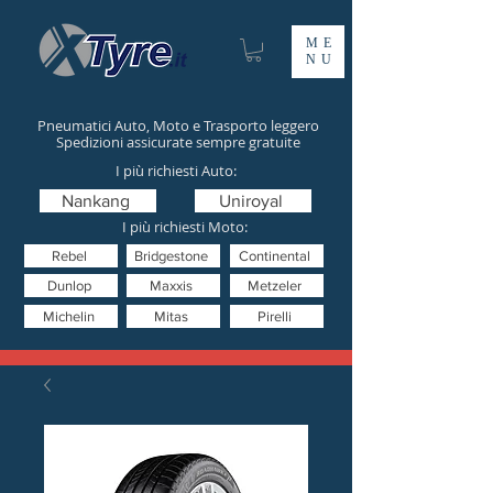
ME
NU
Pneumatici Auto, Moto e Trasporto leggero
Spedizioni assicurate sempre gratuite
I più richiesti Auto:
Nankang
Uniroyal
I più richiesti Moto:
Rebel
Bridgestone
Continental
Dunlop
Maxxis
Metzeler
Michelin
Mitas
Pirelli