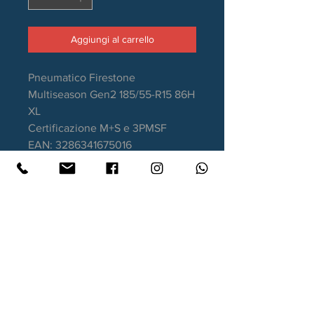
Aggiungi al carrello
Pneumatico Firestone
Multiseason Gen2 185/55-R15 86H
XL
Certificazione M+S e 3PMSF
EAN: 3286341675016
Stagione: 4 Stagioni
Aderenza sul bagnato: B
Consumo carburante: C
Rumorosità da rotolamento: 71dB
Garanzia DOT recente.
Contatti