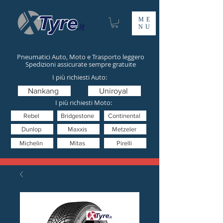
ME
NU
Pneumatici Auto, Moto e Trasporto leggero
Spedizioni assicurate sempre gratuite
I più richiesti Auto:
Nankang
Uniroyal
I più richiesti Moto:
Rebel
Bridgestone
Continental
Dunlop
Maxxis
Metzeler
Michelin
Mitas
Pirelli