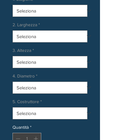
2. Larghezza
*
3. Altezza
*
4. Diametro
*
5. Costruttore
*
Quantità
*