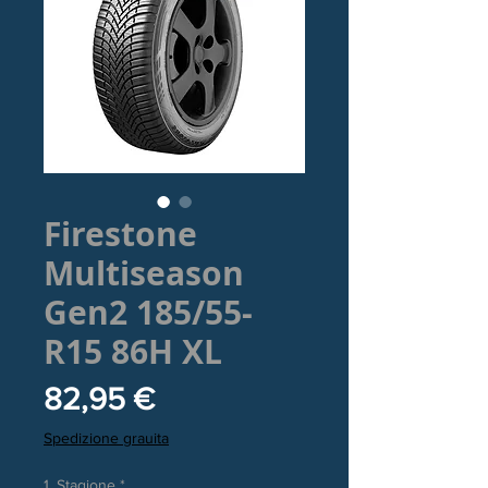
Firestone
Multiseason
Gen2 185/55-
R15 86H XL
Prezzo
82,95 €
Spedizione grauita
1. Stagione
*