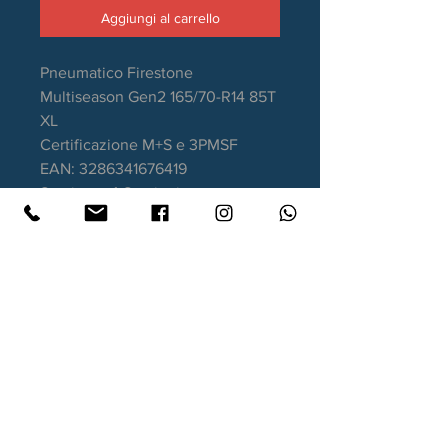
Aggiungi al carrello
Pneumatico Firestone
Multiseason Gen2 165/70-R14 85T
XL
Certificazione M+S e 3PMSF
EAN: 3286341676419
Stagione: 4 Stagioni
Aderenza sul bagnato: B
Consumo carburante: C
Rumorosità da rotolamento: 71dB
Garanzia DOT recente.
Contatti
Xtyre.it
Assistenza telefonica ordini: