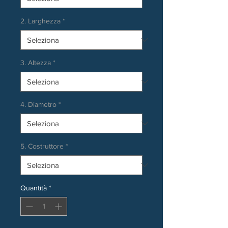
2. Larghezza
*
3. Altezza
*
4. Diametro
*
5. Costruttore
*
Quantità
*