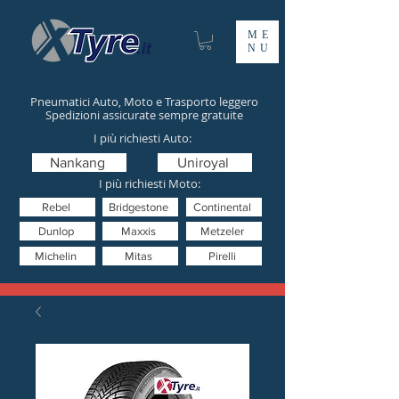
ME
NU
Pneumatici Auto, Moto e Trasporto leggero
Spedizioni assicurate sempre gratuite
I più richiesti Auto:
Nankang
Uniroyal
I più richiesti Moto:
Rebel
Bridgestone
Continental
Dunlop
Maxxis
Metzeler
Michelin
Mitas
Pirelli