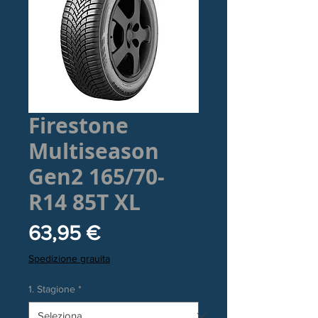
Firestone
Multiseason
Gen2 165/70-
R14 85T XL
Prezzo
63,95 €
Spedizione grauita
1. Stagione
*