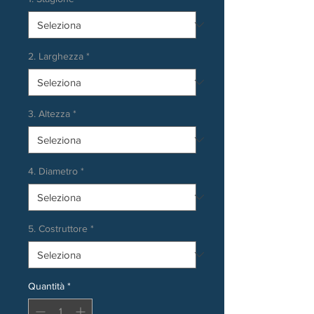
2. Larghezza
*
3. Altezza
*
4. Diametro
*
5. Costruttore
*
Quantità
*