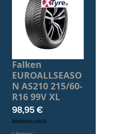
Falken
EUROALLSEASO
N AS210 215/60-
R16 99V XL
Prezzo
98,95 €
Spedizione grauita
1. Stagione
*