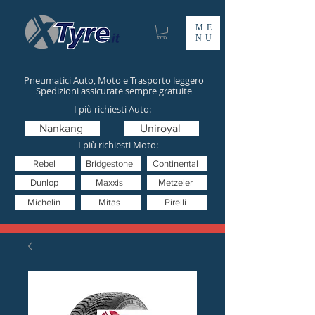
ME
NU
Pneumatici Auto, Moto e Trasporto leggero
Spedizioni assicurate sempre gratuite
I più richiesti Auto:
Nankang
Uniroyal
I più richiesti Moto:
Rebel
Bridgestone
Continental
Dunlop
Maxxis
Metzeler
Michelin
Mitas
Pirelli