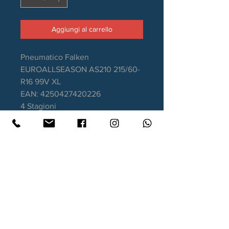
Aggiungi al carrello
Pneumatico Falken
EUROALLSEASON AS210 215/60-
R16 99V XL
EAN: 4250427420226
4 Stagioni
Certificazione M+S e 3PMFS
Aderenza sul bagnato: B
Consumo carburante: C
Rumorosità da rotolamento: 70dB
Garanzia DOT recente
Contatti