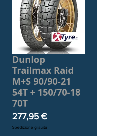
Dunlop
Trailmax Raid
M+S 90/90-21
54T + 150/70-18
70T
Prezzo
277,95 €
Spedizione grauita