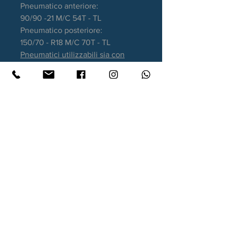
Pneumatico anteriore:
90/90 -21 M/C 54T - TL
Pneumatico posteriore:
150/70 - R18 M/C 70T - TL
Pneumatici utilizzabili sia con
camere d'aria e sia Tubeless.
Garanzia DOT recente.
Contatti
Xtyre.it
Assistenza telefonica ordini:
351 998 2949
WhatsApp:
351 998 2949
Lunedì - Giovedì: 10:00/12:30 - 16:00/17:00
Venerdì: 10:00/12:30