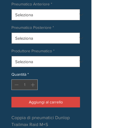
Pneumatico Anteriore
*
Pneumatico Posteriore
*
Produttore Pneumatico
*
Quantità
*
Aggiungi al carrello
Coppia di pneumatici Dunlop
Trailmax Raid M+S