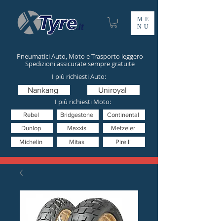
ME
NU
Pneumatici Auto, Moto e Trasporto leggero
Spedizioni assicurate sempre gratuite
I più richiesti Auto:
Nankang
Uniroyal
I più richiesti Moto:
Rebel
Bridgestone
Continental
Dunlop
Maxxis
Metzeler
Michelin
Mitas
Pirelli