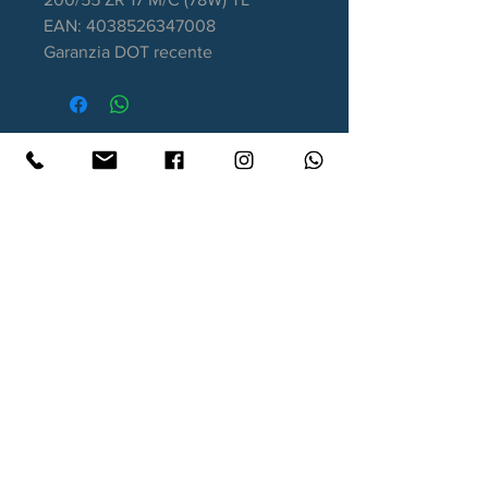
EAN: 4038526347008
Garanzia DOT recente
Contatti
Xtyre.it
Assistenza telefonica ordini:
351 998 2949
WhatsApp:
351 998 2949
Lunedì - Giovedì: 10:00/12:30 - 16:00/17:00
Venerdì: 10:00/12:30