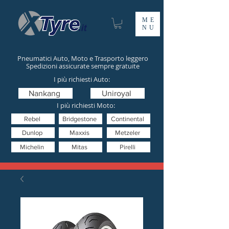
ME
NU
Pneumatici Auto, Moto e Trasporto leggero
Spedizioni assicurate sempre gratuite
I più richiesti Auto:
Nankang
Uniroyal
I più richiesti Moto:
Rebel
Bridgestone
Continental
Dunlop
Maxxis
Metzeler
Michelin
Mitas
Pirelli