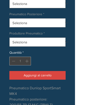
Pneumatico Posteriore
*
Produttore Pneumatico
*
Quantità
*
Aggiungi al carrello
Pneumatico Dunlop SportSmart
MK4
Pneumatico posteriore:
200/55 ZR 17 M/C (78W) TL