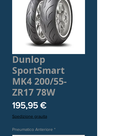
Dunlop
SportSmart
MK4 200/55-
ZR17 78W
Prezzo
195,95 €
Spedizione grauita
Pneumatico Anteriore
*