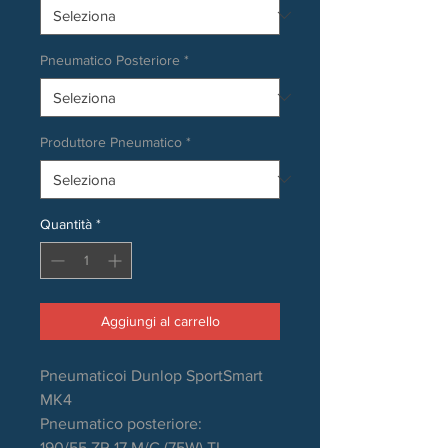
Pneumatico Posteriore
*
Produttore Pneumatico
*
Quantità
*
Aggiungi al carrello
Pneumaticoi Dunlop SportSmart
MK4
Pneumatico posteriore:
190/55 ZR 17 M/C (75W) TL