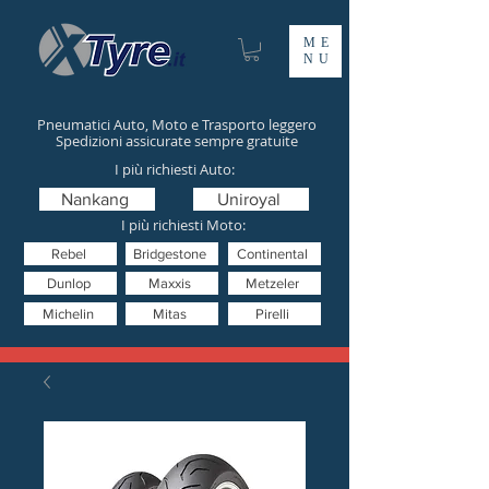
ME
NU
Pneumatici Auto, Moto e Trasporto leggero
Spedizioni assicurate sempre gratuite
I più richiesti Auto:
Nankang
Uniroyal
I più richiesti Moto:
Rebel
Bridgestone
Continental
Dunlop
Maxxis
Metzeler
Michelin
Mitas
Pirelli