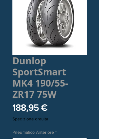
Dunlop
SportSmart
MK4 190/55-
ZR17 75W
Prezzo
188,95 €
Spedizione grauita
Pneumatico Anteriore
*