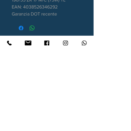
EAN: 4038526346292
Garanzia DOT recente
Contatti
Xtyre.it
Assistenza telefonica ordini:
351 998 2949
WhatsApp:
351 998 2949
Lunedì - Giovedì: 10:00/12:30 - 16:00/17:00
Venerdì: 10:00/12:30