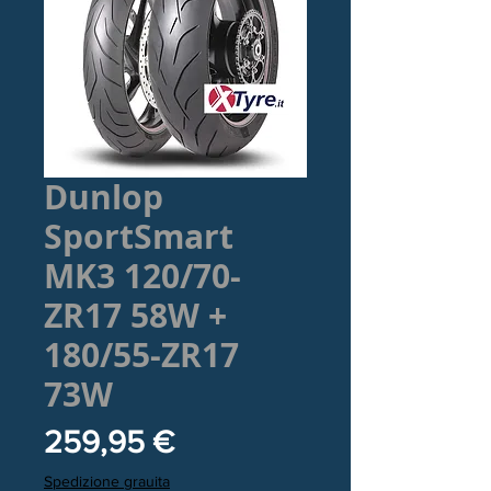
Dunlop
SportSmart
MK3 120/70-
ZR17 58W +
180/55-ZR17
73W
Prezzo
259,95 €
Spedizione grauita