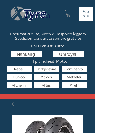
ME
NU
Pneumatici Auto, Moto e Trasporto leggero
Spedizioni assicurate sempre gratuite
I più richiesti Auto:
Nankang
Uniroyal
I più richiesti Moto:
Rebel
Bridgestone
Continental
Dunlop
Maxxis
Metzeler
Michelin
Mitas
Pirelli