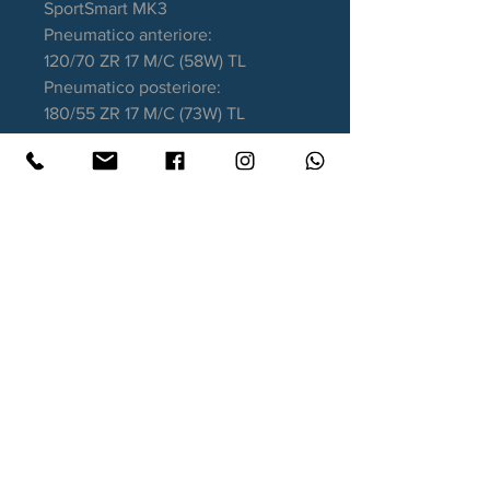
SportSmart MK3
Pneumatico anteriore:
120/70 ZR 17 M/C (58W) TL
Pneumatico posteriore:
180/55 ZR 17 M/C (73W) TL
Garanzia DOT recente
Contatti
Xtyre.it
Assistenza telefonica ordini:
351 998 2949
WhatsApp:
351 998 2949
Lunedì - Giovedì: 10:00/12:30 - 16:00/17:00
Venerdì: 10:00/12:30