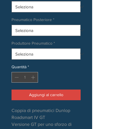
Pneumatico Posteriore
*
Produttore Pneumatico
*
Quantità
*
Aggiungi al carrello
Coppia di pneumatici Dunlop
Roadsmart IV GT
Versione GT per uno sforzo di