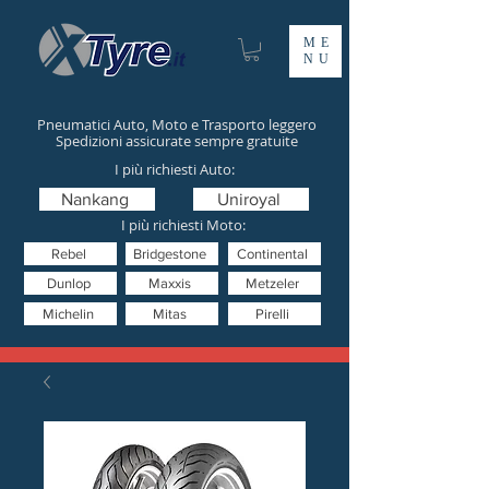
ME
NU
Pneumatici Auto, Moto e Trasporto leggero
Spedizioni assicurate sempre gratuite
I più richiesti Auto:
Nankang
Uniroyal
I più richiesti Moto:
Rebel
Bridgestone
Continental
Dunlop
Maxxis
Metzeler
Michelin
Mitas
Pirelli