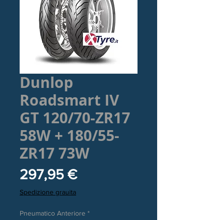
Dunlop
Roadsmart IV
GT 120/70-ZR17
58W + 180/55-
ZR17 73W
Prezzo
297,95 €
Spedizione grauita
Pneumatico Anteriore
*