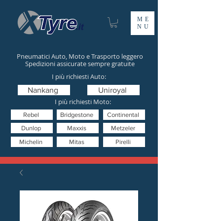
ME
NU
Pneumatici Auto, Moto e Trasporto leggero
Spedizioni assicurate sempre gratuite
I più richiesti Auto:
Nankang
Uniroyal
I più richiesti Moto:
Rebel
Bridgestone
Continental
Dunlop
Maxxis
Metzeler
Michelin
Mitas
Pirelli