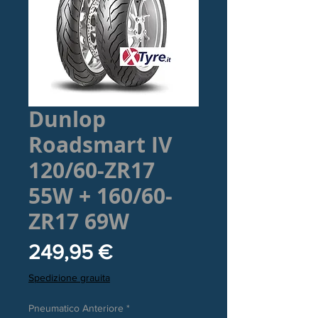
Dunlop
Roadsmart IV
120/60-ZR17
55W + 160/60-
ZR17 69W
Prezzo
249,95 €
Spedizione grauita
Pneumatico Anteriore
*