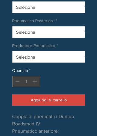
Pneumatico Posteriore
*
Produttore Pneumatico
*
Quantità
*
Aggiungi al carrello
Coppia di pneumatici Dunlop
Roadsmart IV
Pneumatico anteriore: