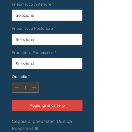
Pneumatico Anteriore
*
Pneumatico Posteriore
*
Produttore Pneumatico
*
Quantità
*
Aggiungi al carrello
Coppia di pneumatici Dunlop
Roadsmart III