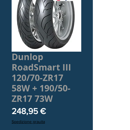
Dunlop
RoadSmart III
120/70-ZR17
58W + 190/50-
ZR17 73W
Prezzo
248,95 €
Spedizione grauita