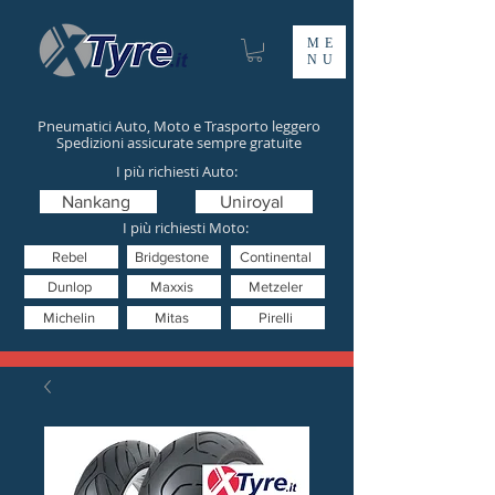
ME
NU
Pneumatici Auto, Moto e Trasporto leggero
Spedizioni assicurate sempre gratuite
I più richiesti Auto:
Nankang
Uniroyal
I più richiesti Moto:
Rebel
Bridgestone
Continental
Dunlop
Maxxis
Metzeler
Michelin
Mitas
Pirelli