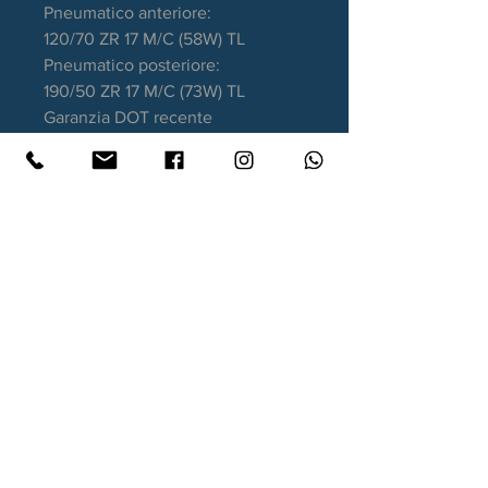
Pneumatico anteriore:
120/70 ZR 17 M/C (58W) TL
Pneumatico posteriore:
190/50 ZR 17 M/C (73W) TL
Garanzia DOT recente
Contatti
Xtyre.it
Assistenza telefonica ordini:
351 998 2949
WhatsApp:
351 998 2949
Lunedì - Giovedì: 10:00/12:30 - 16:00/17:00
Venerdì: 10:00/12:30