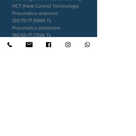
HCT (Heat Control Technology)
Pneumatico anteriore:
120/70-17 (58W) TL
Pneumatico posteriore:
190/55-17 (75W) TL
Garanzia DOT recente
Contatti
Xtyre.it
Assistenza telefonica ordini:
351 998 2949
WhatsApp:
351 998 2949
Lunedì - Giovedì: 10:00/12:30 - 16:00/17:00
Venerdì: 10:00/12:30