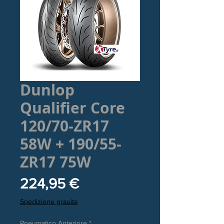
Dunlop
Qualifier Core
120/70-ZR17
58W + 190/55-
ZR17 75W
Prezzo
224,95 €
Spedizione grauita
Pneumatico Anteriore
*