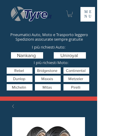
ME
NU
Pneumatici Auto, Moto e Trasporto leggero
Spedizioni assicurate sempre gratuite
I più richiesti Auto:
Nankang
Uniroyal
I più richiesti Moto:
Rebel
Bridgestone
Continental
Dunlop
Maxxis
Metzeler
Michelin
Mitas
Pirelli