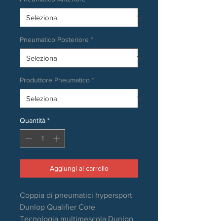
Pneumatico Posteriore
*
Produttore Pneumatico
*
Quantità
*
Aggiungi al carrello
Coppia di pneumatici hypersport
Dunlop Qualifier Core
Tecnologia multimescola Dunlop