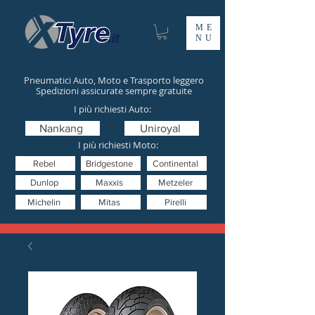
ME
NU
Pneumatici Auto, Moto e Trasporto leggero
Spedizioni assicurate sempre gratuite
I più richiesti Auto:
Nankang
Uniroyal
I più richiesti Moto:
Rebel
Bridgestone
Continental
Dunlop
Maxxis
Metzeler
Michelin
Mitas
Pirelli