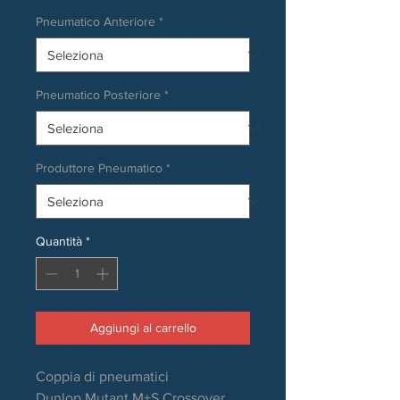
Pneumatico Anteriore
*
Pneumatico Posteriore
*
Produttore Pneumatico
*
Quantità
*
Aggiungi al carrello
Coppia di pneumatici
Dunlop Mutant M+S Crossover