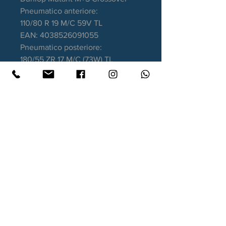
Pneumatico anteriore:
110/80 R 19 M/C 59V TL
EAN: 4038526091055
Pneumatico posteriore:
180/55 ZR 17 M/C (73W) TL
EAN: 5452000821225
Garanzia DOT recente
Contatti
Xtyre.it
Assistenza telefonica ordini:
351 998 2949
WhatsApp:
351 998 2949
Lunedì - Giovedì: 10:00/12:30 - 16:00/17:00
Venerdì: 10:00/12:30