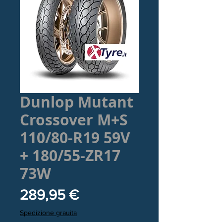
Dunlop Mutant
Crossover M+S
110/80-R19 59V
+ 180/55-ZR17
73W
Prezzo
289,95 €
Spedizione grauita