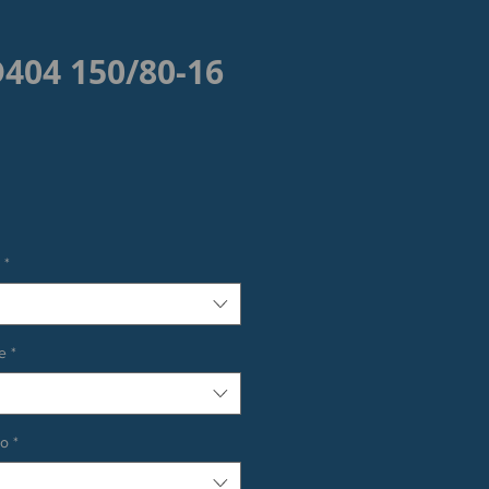
404 150/80-16
rezzo
*
e
*
co
*