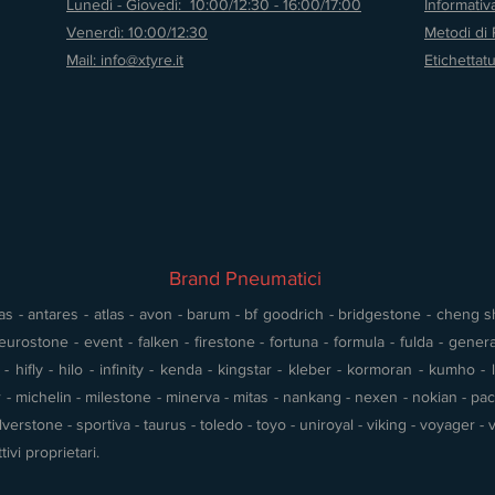
Lunedì - Giovedì: 10:00/12:30 - 16:00/17:00
Informati
Venerdì: 10:00/12:30
Metodi di
Mail: info@xtyre.it
Etichettat
Brand Pneumatici
s - antares - atlas - avon - barum - bf goodrich - bridgestone - cheng shin
urostone - event - falken - firestone - fortuna - formula - fulda - gener
 hifly - hilo - infinity - kenda - kingstar - kleber - kormoran - kumho - l
- michelin - milestone - minerva - mitas - nankang - nexen - nokian - pace 
silverstone - sportiva - taurus - toledo - toyo - uniroyal - viking - voyager
tivi proprietari.