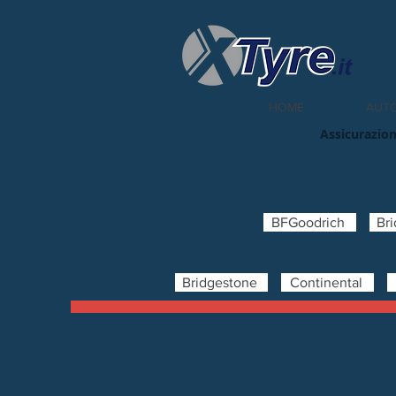
HOME
AUT
Assicurazion
BFGoodrich
Br
Bridgestone
Continental