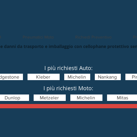
O
Pneumatici Moto
Richiedi Preventivo
Pn
e danni da trasporto e imballaggio con cellophane protettivo se
I più richiesti Auto:
idgestone
Kleber
Michelin
Nankang
Pir
I più richiesti Moto:
Dunlop
Metzeler
Michelin
Mitas