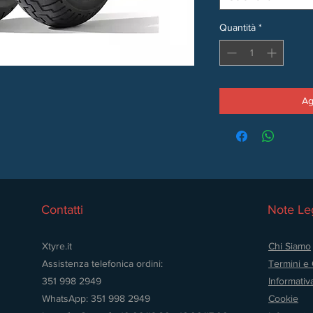
Quantità
*
Ag
Contatti
Note Leg
Xtyre.it
Chi Siamo
Assistenza telefonica ordini:
Termini e 
351 998 2949
Informativ
WhatsApp: 351 998 2949
Cookie