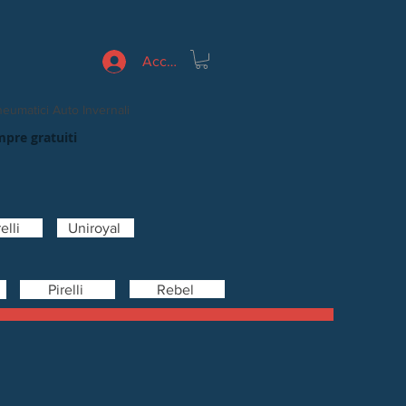
Accedi
eumatici Auto Invernali
mpre gratuiti
elli
Uniroyal
Rebel
Pirelli