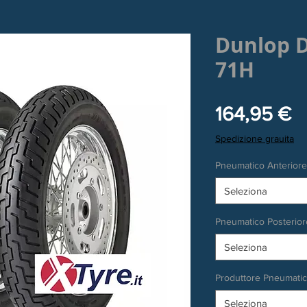
Dunlop D
71H
P
164,95 €
Spedizione grauita
Pneumatico Anteriore
Seleziona
Pneumatico Posterior
Seleziona
Produttore Pneumati
Seleziona