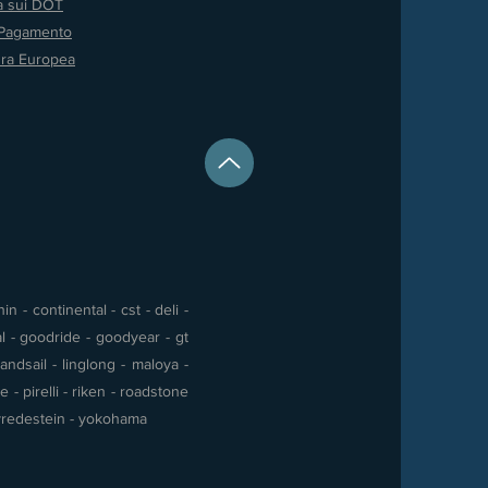
va sui DOT
 Pagamento
ura Europea
 - continental - cst - deli -
al - goodride - goodyear - gt
andsail - linglong - maloya -
- pirelli - riken - roadstone
 - vredestein - yokohama