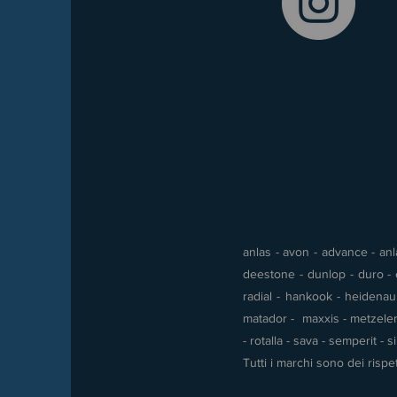
anlas - avon - advance - anla
deestone - dunlop - duro - e
radial - hankook - heidenau -
matador - maxxis - metzeler 
- rotalla - sava - semperit - 
Tutti i marchi sono dei rispet