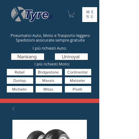
ME
NU
Pneumatici Auto, Moto e Trasporto leggero
Spedizioni assicurate sempre gratuite
I più richiesti Auto:
Nankang
Uniroyal
I più richiesti Moto:
Rebel
Bridgestone
Continental
Dunlop
Maxxis
Metzeler
Michelin
Mitas
Pirelli