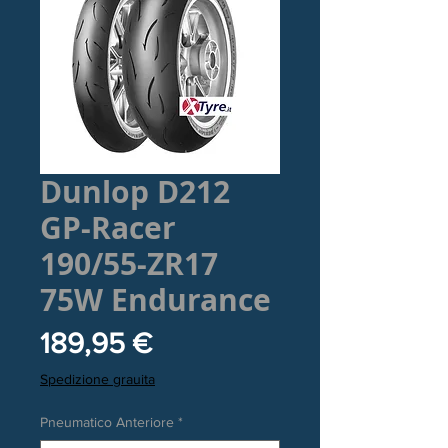
Dunlop D212
GP-Racer
190/55-ZR17
75W Endurance
Prezzo
189,95 €
Spedizione grauita
Pneumatico Anteriore
*