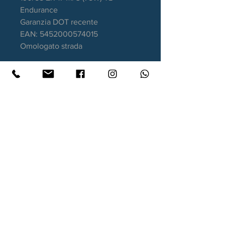
Endurance
Garanzia DOT recente
EAN: 5452000574015
Omologato strada
Contatti
Xtyre.it
Assistenza telefonica ordini:
351 998 2949
WhatsApp:
351 998 2949
Lunedì - Giovedì: 10:00/12:30 - 16:00/17:00
Venerdì: 10:00/12:30