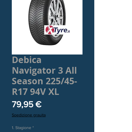
Debica
Navigator 3 All
Season 225/45-
R17 94V XL
Prezzo
79,95 €
Spedizione grauita
1. Stagione
*