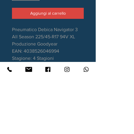
Aggiungi al carrello
Pneumatico Debica Navigator 3
All Season 225/45-R17 94V XL
Produzione Goodyear
EAN: 4038526046994
Stagione: 4 Stagioni
Certificazione M+S e 3PMFS
Aderenza sul bagnato: C
Consumo carburante: C
Rumorosità da rotolamento: 72dB
Garanzia DOT recente.
Contatti
Xtyre.it