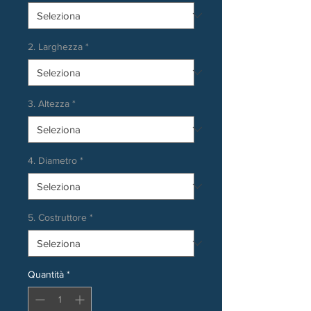
2. Larghezza
*
3. Altezza
*
4. Diametro
*
5. Costruttore
*
Quantità
*