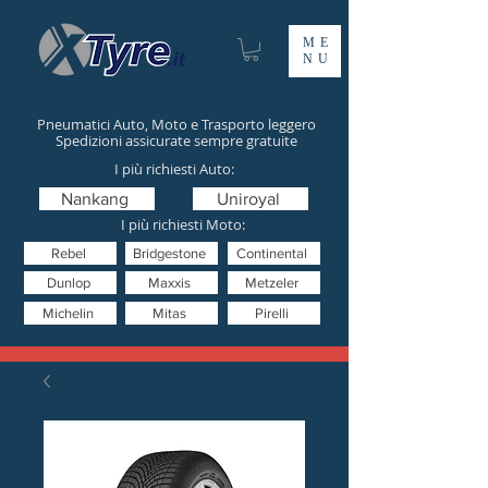
ME
NU
Pneumatici Auto, Moto e Trasporto leggero
Spedizioni assicurate sempre gratuite
I più richiesti Auto:
Nankang
Uniroyal
I più richiesti Moto:
Rebel
Bridgestone
Continental
Dunlop
Maxxis
Metzeler
Michelin
Mitas
Pirelli