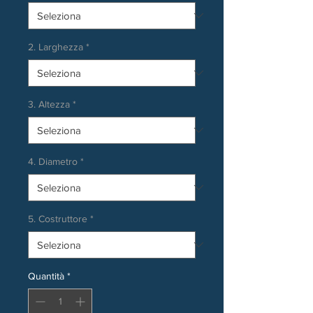
2. Larghezza
*
3. Altezza
*
4. Diametro
*
5. Costruttore
*
Quantità
*