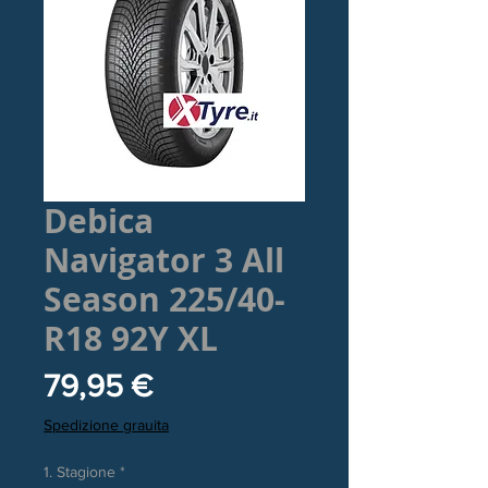
Debica
Navigator 3 All
Season 225/40-
R18 92Y XL
Prezzo
79,95 €
Spedizione grauita
1. Stagione
*