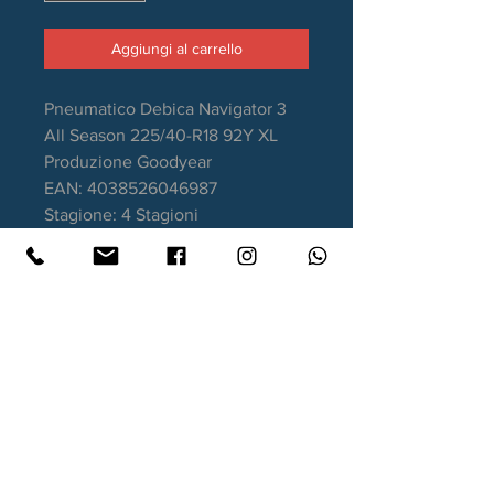
Aggiungi al carrello
Pneumatico Debica Navigator 3
All Season 225/40-R18 92Y XL
Produzione Goodyear
EAN: 4038526046987
Stagione: 4 Stagioni
Certificazione M+S e 3PMFS
Aderenza sul bagnato: C
Consumo carburante: C
Rumorosità da rotolamento: 72dB
Garanzia DOT recente.
Contatti
Xtyre.it