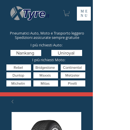
ME
NU
Pneumatici Auto, Moto e Trasporto leggero
Spedizioni assicurate sempre gratuite
I più richiesti Auto:
Nankang
Uniroyal
I più richiesti Moto:
Rebel
Bridgestone
Continental
Dunlop
Maxxis
Metzeler
Michelin
Mitas
Pirelli