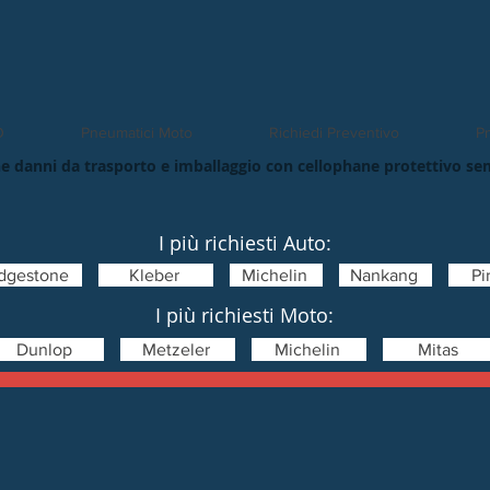
O
Pneumatici Moto
Richiedi Preventivo
Pn
e danni da trasporto e imballaggio con cellophane protettivo se
I più richiesti Auto:
idgestone
Kleber
Michelin
Nankang
Pir
I più richiesti Moto:
Dunlop
Metzeler
Michelin
Mitas