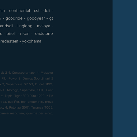
 - continental - cst - deli -
al - goodride - goodyear - gt
andsail - linglong - maloya -
- pirelli - riken - roadstone
 - vredestein - yokohama
ck 2 4, Contisportattack 4, Metzeler
Pilot Power 3, Dunlop SportSmart 2
sa 2, Supercorsa SP V3, Ducati 1199,
K, Motogp, Superbike, SBK, Conti
reet Triple, Tiger 800 900 1200, KTM
a, qualifier, test pneumatici, prova
imacy 4, Potenza S001, Turanza T005,
, gomme macchina, gomme per moto,