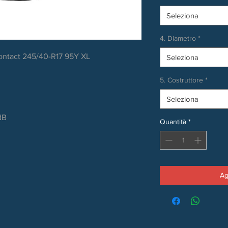
Seleziona
4. Diametro
*
ontact 245/40-R17 95Y XL
Seleziona
5. Costruttore
*
Seleziona
dB
Quantità
*
Ag