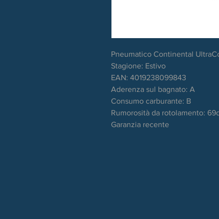
Pneumatico Continental UltraC
Stagione: Estivo
EAN: 4019238099843
Aderenza sul bagnato: A
Consumo carburante: B
Rumorosità da rotolamento: 69
Garanzia recente