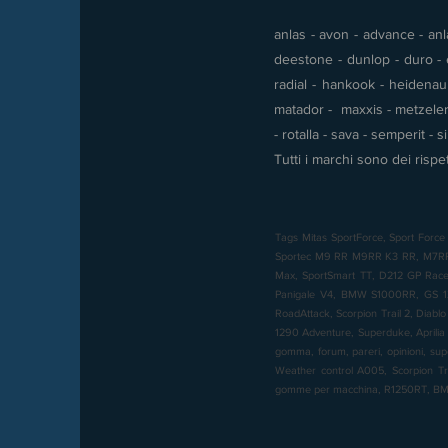
anlas - avon - advance - anla
deestone - dunlop - duro - e
radial - hankook - heidenau -
matador - maxxis - metzeler 
- rotalla - sava - semperit - 
Tutti i marchi sono dei rispet
Tags Mitas SportForce, Sport Force 
Sportec M9 RR M9RR K3 RR, M7RR, M
Max, SportSmart TT, D212 GP Racer,
Panigale V4, BMW S1000RR, GS 12
RoadAttack, Scorpion Trail 2, Diabl
1290 Adventure, Superduke, Aprilia 
gomma, forum, pareri, opinioni, sup
Weather control A005, Scorpion T
gomme per macchina, R1250RT, 