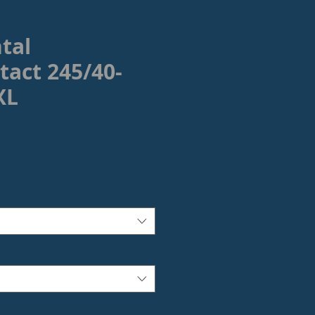
tal
tact 245/40-
XL
rezzo