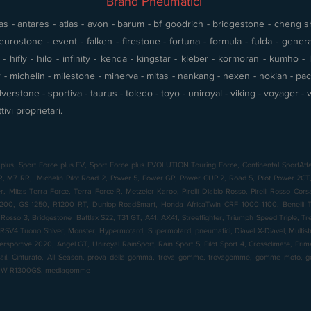
Brand Pneumatici
s - antares - atlas - avon - barum - bf goodrich - bridgestone - cheng shin
urostone - event - falken - firestone - fortuna - formula - fulda - gener
 hifly - hilo - infinity - kenda - kingstar - kleber - kormoran - kumho - l
- michelin - milestone - minerva - mitas - nankang - nexen - nokian - pace 
silverstone - sportiva - taurus - toledo - toyo - uniroyal - viking - voyager
tivi proprietari.
plus, Sport Force plus EV, Sport Force plus EVOLUTION Touring Force, Continental SportAtta
7 RR, Michelin Pilot Road 2, Power 5, Power GP, Power CUP 2, Road 5, Pilot Power 2CT, 
 Mitas Terra Force, Terra Force-R, Metzeler Karoo, Pirelli Diablo Rosso, Pirelli Rosso Cor
00, GS 1250, R1200 RT, Dunlop RoadSmart, Honda AfricaTwin CRF 1000 1100, Benelli TR
o Rosso 3, Bridgestone Battlax S22, T31 GT, A41, AX41, Streetfighter, Triumph Speed Triple, T
RSV4 Tuono Shiver, Monster, Hypermotard, Supermotard, pneumatici, Diavel X-Diavel, Multistrad
ersportive 2020, Angel GT, Uniroyal RainSport, Rain Sport 5, Pilot Sport 4, Crossclimate, Pr
rail. Cinturato, All Season, prova della gomma, trova gomme, trovagomme, gomme moto
BMW R1300GS, mediagomme