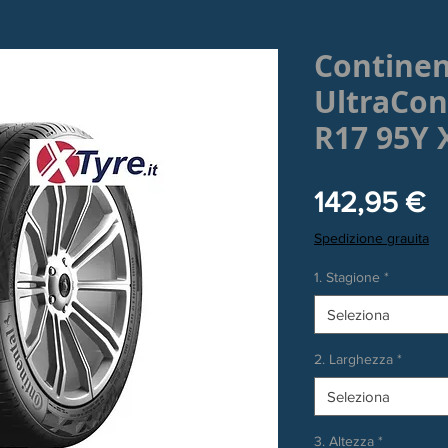
Continen
UltraCon
R17 95Y 
P
142,95 €
Spedizione grauita
1. Stagione
*
Seleziona
2. Larghezza
*
Seleziona
3. Altezza
*