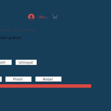
Accedi
eumatici Auto Invernali
mpre gratuiti
elli
Uniroyal
Rebel
Pirelli