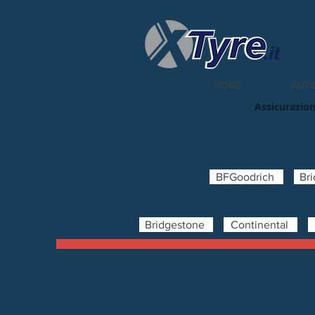
HOME
AUT
Assicurazion
BFGoodrich
Br
Bridgestone
Continental