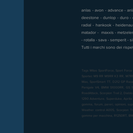
anlas - avon - advance - anla
deestone - dunlop - duro - e
radial - hankook - heidenau -
matador - maxxis - metzeler 
- rotalla - sava - semperit - 
Tutti i marchi sono dei rispet
Tags Mitas SportForce, Sport Force 
Sportec M9 RR M9RR K3 RR, M7RR, M
Max, SportSmart TT, D212 GP Racer,
Panigale V4, BMW S1000RR, GS 12
RoadAttack, Scorpion Trail 2, Diabl
1290 Adventure, Superduke, Aprilia 
gomma, forum, pareri, opinioni, sup
Weather control A005, Scorpion T
gomme per macchina, R1250RT, 