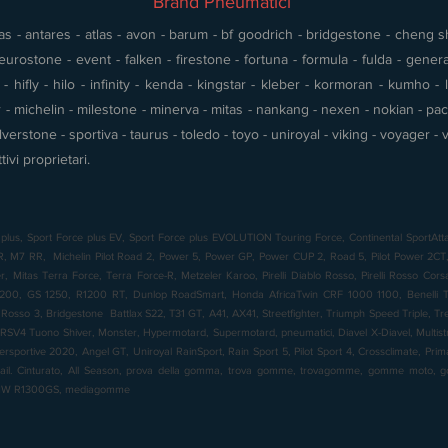
Brand Pneumatici
s - antares - atlas - avon - barum - bf goodrich - bridgestone - cheng shin
urostone - event - falken - firestone - fortuna - formula - fulda - gener
 hifly - hilo - infinity - kenda - kingstar - kleber - kormoran - kumho - l
- michelin - milestone - minerva - mitas - nankang - nexen - nokian - pace 
silverstone - sportiva - taurus - toledo - toyo - uniroyal - viking - voyager
tivi proprietari.
plus, Sport Force plus EV, Sport Force plus EVOLUTION Touring Force, Continental SportAtta
7 RR, Michelin Pilot Road 2, Power 5, Power GP, Power CUP 2, Road 5, Pilot Power 2CT, 
 Mitas Terra Force, Terra Force-R, Metzeler Karoo, Pirelli Diablo Rosso, Pirelli Rosso Cor
00, GS 1250, R1200 RT, Dunlop RoadSmart, Honda AfricaTwin CRF 1000 1100, Benelli TR
o Rosso 3, Bridgestone Battlax S22, T31 GT, A41, AX41, Streetfighter, Triumph Speed Triple, T
RSV4 Tuono Shiver, Monster, Hypermotard, Supermotard, pneumatici, Diavel X-Diavel, Multistrad
ersportive 2020, Angel GT, Uniroyal RainSport, Rain Sport 5, Pilot Sport 4, Crossclimate, Pr
rail. Cinturato, All Season, prova della gomma, trova gomme, trovagomme, gomme moto
BMW R1300GS, mediagomme