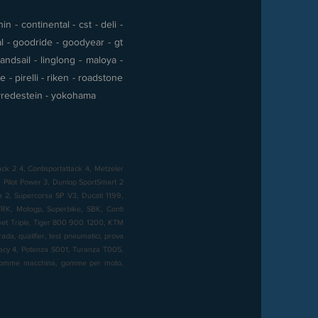
 - continental - cst - deli -
al - goodride - goodyear - gt
andsail - linglong - maloya -
- pirelli - riken - roadstone
 - vredestein - yokohama
ck 2 4, Contisportattack 4, Metzeler
Pilot Power 3, Dunlop SportSmart 2
sa 2, Supercorsa SP V3, Ducati 1199,
K, Motogp, Superbike, SBK, Conti
reet Triple, Tiger 800 900 1200, KTM
a, qualifier, test pneumatici, prova
imacy 4, Potenza S001, Turanza T005,
, gomme macchina, gomme per moto,