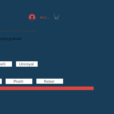
Accedi
eumatici Auto Invernali
mpre gratuiti
elli
Uniroyal
Rebel
Pirelli