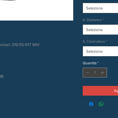
Seleziona
4. Diametro
*
Seleziona
5. Costruttore
*
ontact 215/55-R17 94V
Seleziona
Quantità
*
dB
Ag