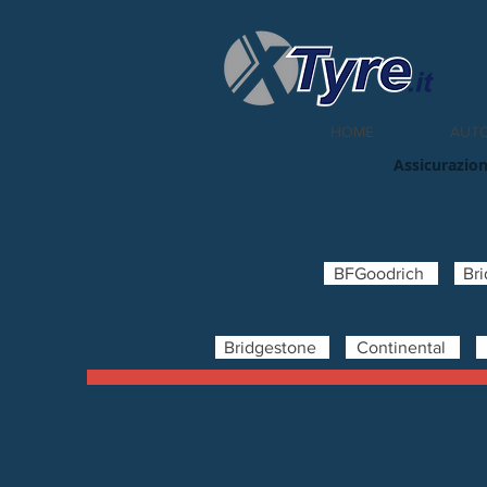
HOME
AUT
Assicurazion
BFGoodrich
Br
Bridgestone
Continental