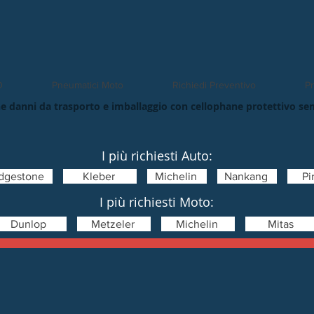
O
Pneumatici Moto
Richiedi Preventivo
Pn
e danni da trasporto e imballaggio con cellophane protettivo se
I più richiesti Auto:
idgestone
Kleber
Michelin
Nankang
Pir
I più richiesti Moto:
Dunlop
Metzeler
Michelin
Mitas