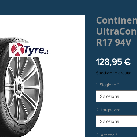
Continen
UltraCon
R17 94V
P
128,95 €
Spedizione grauita
1. Stagione
*
Seleziona
2. Larghezza
*
Seleziona
3. Altezza
*