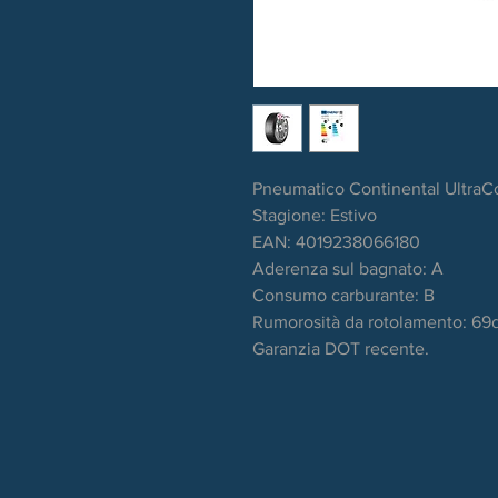
Pneumatico Continental UltraC
Stagione: Estivo
EAN: 4019238066180
Aderenza sul bagnato: A
Consumo carburante: B
Rumorosità da rotolamento: 69
Garanzia DOT recente.