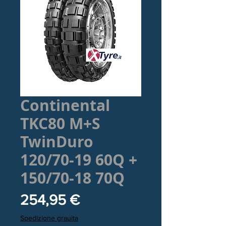
Continental
TKC80 M+S
TwinDuro
120/70-19 60Q +
150/70-18 70Q
Prezzo
254,95 €
Spedizione grauita