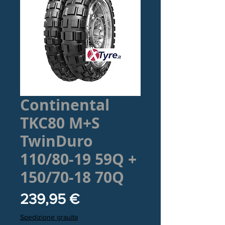
Continental
TKC80 M+S
TwinDuro
110/80-19 59Q +
150/70-18 70Q
Prezzo
239,95 €
Spedizione grauita