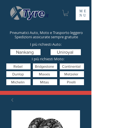
ME
NU
Pneumatici Auto, Moto e Trasporto leggero
Spedizioni assicurate sempre gratuite
I più richiesti Auto:
Nankang
Uniroyal
I più richiesti Moto:
Rebel
Bridgestone
Continental
Dunlop
Maxxis
Metzeler
Michelin
Mitas
Pirelli