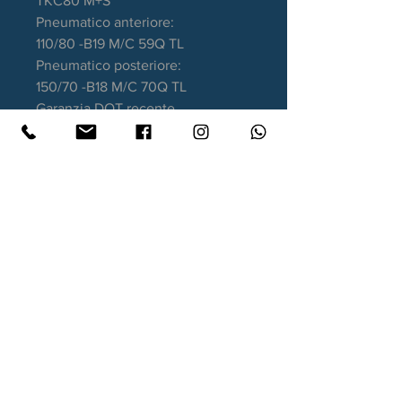
TKC80 M+S
Pneumatico anteriore:
110/80 -B19 M/C 59Q TL
Pneumatico posteriore:
150/70 -B18 M/C 70Q TL
Garanzia DOT recente
Contatti
Xtyre.it
Assistenza telefonica ordini:
351 998 2949
WhatsApp:
351 998 2949
Lunedì - Giovedì: 10:00/12:30 - 16:00/17:00
Venerdì: 10:00/12:30