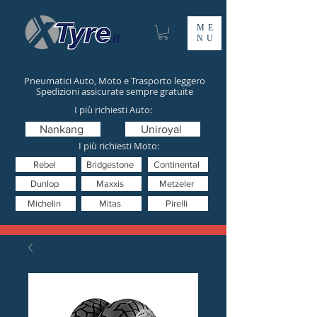
ME
NU
Pneumatici Auto, Moto e Trasporto leggero
Spedizioni assicurate sempre gratuite
I più richiesti Auto:
Nankang
Uniroyal
I più richiesti Moto:
Rebel
Bridgestone
Continental
Dunlop
Maxxis
Metzeler
Michelin
Mitas
Pirelli