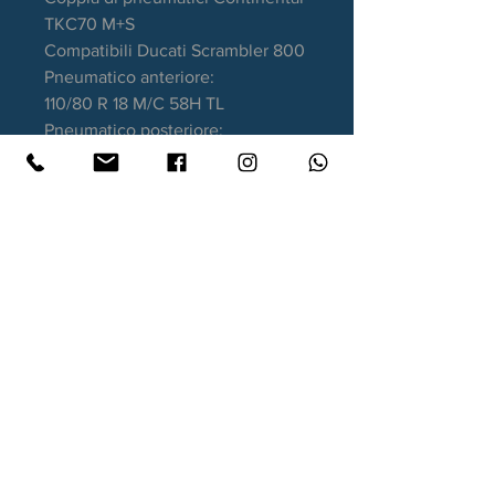
TKC70 M+S
Compatibili Ducati Scrambler 800
Pneumatico anteriore:
110/80 R 18 M/C 58H TL
Pneumatico posteriore:
180/55 ZR 17 M/C 73W TL
Garanzia DOT recente
Contatti
Xtyre.it
Assistenza telefonica ordini:
351 998 2949
WhatsApp:
351 998 2949
Lunedì - Giovedì: 10:00/12:30 - 16:00/17:00
Venerdì: 10:00/12:30