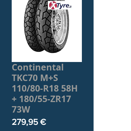
Continental
TKC70 M+S
110/80-R18 58H
+ 180/55-ZR17
73W
Prezzo
279,95 €