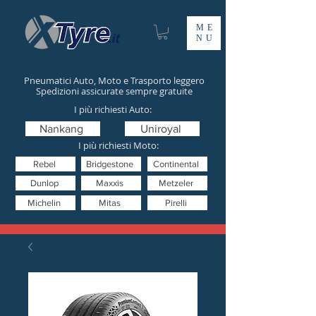
ME
NU
Pneumatici Auto, Moto e Trasporto leggero
Spedizioni assicurate sempre gratuite
I più richiesti Auto:
Nankang
Uniroyal
I più richiesti Moto:
Rebel
Bridgestone
Continental
Dunlop
Maxxis
Metzeler
Michelin
Mitas
Pirelli