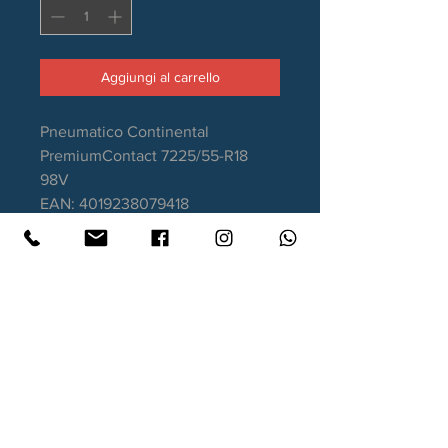
Aggiungi al carrello
Pneumatico Continental
PremiumContact 7225/55-R18
98V
EAN: 4019238079418
Stagione: Estivo
Aderenza sul bagnato: A
Consumo carburante: C
Rumorosità da rotolamento: 71dB
Garanzia DOT recente
Contatti