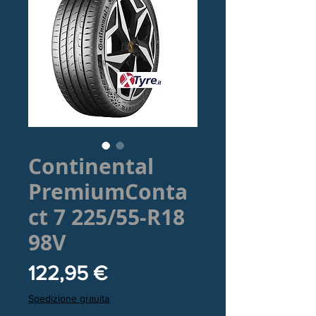
Continental
PremiumConta
ct 7 225/55-R18
98V
Prezzo
122,95 €
Spedizione grauita