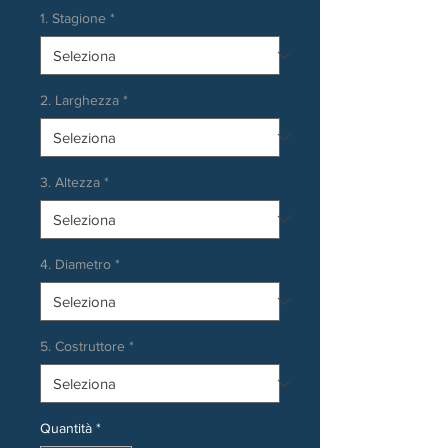
1. Stagione
*
2. Larghezza
*
3. Altezza
*
4. Diametro
*
5. Costruttore
*
Quantità
*