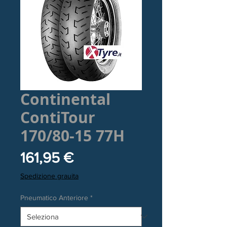
Continental
ContiTour
170/80-15 77H
Prezzo
161,95 €
Spedizione grauita
Pneumatico Anteriore
*