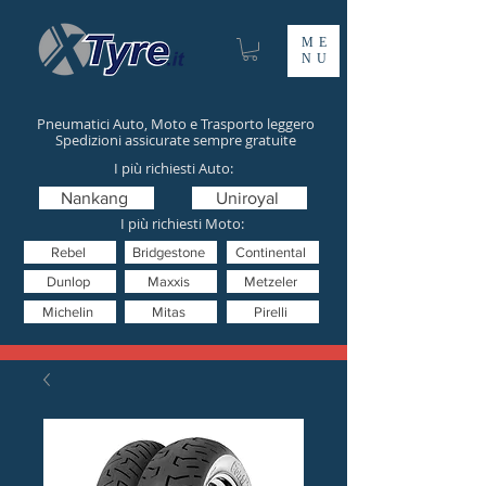
ME
NU
Pneumatici Auto, Moto e Trasporto leggero
Spedizioni assicurate sempre gratuite
I più richiesti Auto:
Nankang
Uniroyal
I più richiesti Moto:
Rebel
Bridgestone
Continental
Dunlop
Maxxis
Metzeler
Michelin
Mitas
Pirelli