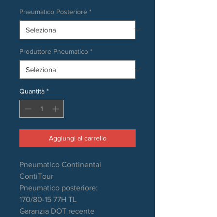
Pneumatico Posteriore
*
Produttore Pneumatico
*
Quantità
*
Aggiungi al carrello
Pneumatico Continental
ContiTour
Pneumatico posteriore:
170/80-15 77H TL
Garanzia DOT recente