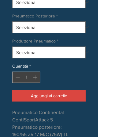
Pneumatico Posteriore
*
Produttore Pneumatico
*
Quantità
*
Aggiungi al carrello
Pneumatico Continental
ContiSportAttack 5
Pneumatico posteriore:
190/55 ZR 17 M/C (75W) TL