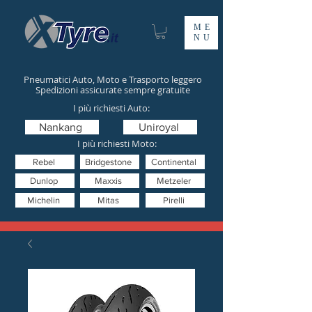
ME
NU
Pneumatici Auto, Moto e Trasporto leggero
Spedizioni assicurate sempre gratuite
I più richiesti Auto:
Nankang
Uniroyal
I più richiesti Moto:
Rebel
Bridgestone
Continental
Dunlop
Maxxis
Metzeler
Michelin
Mitas
Pirelli