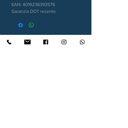
EAN: 4019238393576
Garanzia DOT recente
Contatti
Xtyre.it
Assistenza telefonica ordini:
351 998 2949
WhatsApp:
351 998 2949
Lunedì - Giovedì: 10:00/12:30 - 16:00/17:00
Venerdì: 10:00/12:30