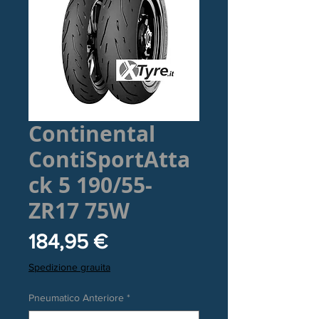
Continental
ContiSportAtta
ck 5 190/55-
ZR17 75W
Prezzo
184,95 €
Spedizione grauita
Pneumatico Anteriore
*