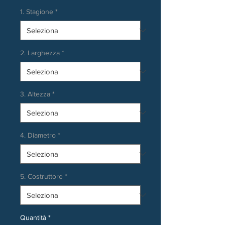
1. Stagione
*
2. Larghezza
*
3. Altezza
*
4. Diametro
*
5. Costruttore
*
Quantità
*