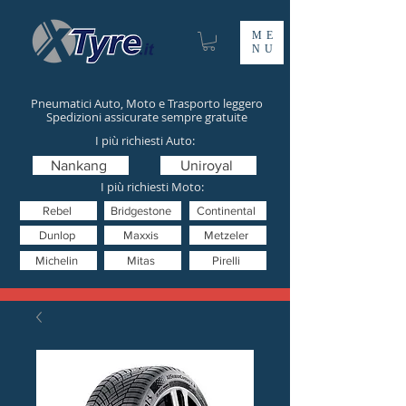
ME
NU
Pneumatici Auto, Moto e Trasporto leggero
Spedizioni assicurate sempre gratuite
I più richiesti Auto:
Nankang
Uniroyal
I più richiesti Moto:
Rebel
Bridgestone
Continental
Dunlop
Maxxis
Metzeler
Michelin
Mitas
Pirelli