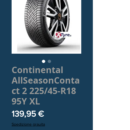
Continental
AllSeasonConta
ct 2 225/45-R18
95Y XL
Prezzo
139,95 €
Spedizione grauita