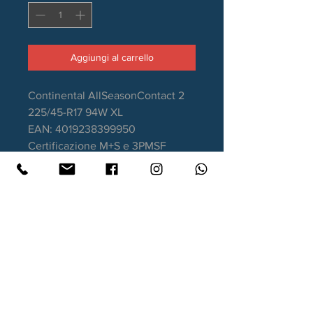
Aggiungi al carrello
Continental AllSeasonContact 2
225/45-R17 94W XL
EAN: 4019238399950
Certificazione M+S e 3PMSF
Stagione: 4 stagioni
Aderenza sul bagnato: B
Consumo carburante: B
Rumorosità da rotolamento: 71dB
Garanzia DOT recente
Contatti