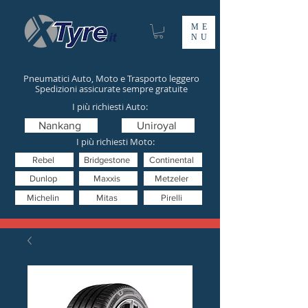
ME
NU
Pneumatici Auto, Moto e Trasporto leggero
Spedizioni assicurate sempre gratuite
I più richiesti Auto:
Nankang
Uniroyal
I più richiesti Moto:
Rebel
Bridgestone
Continental
Dunlop
Maxxis
Metzeler
Michelin
Mitas
Pirelli