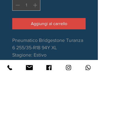
Aggiungi al carrello
Pneumatico Bridgestone Turanza
6 255/35-R18 94Y XL
Stagione: Estivo
EAN: 3286342238517
Aderenza sul bagnato: A
Consumo carburante: B
Rumorosità da rotolamento: 71dB
Garanzia DOT recente
Contatti
Xtyre.it