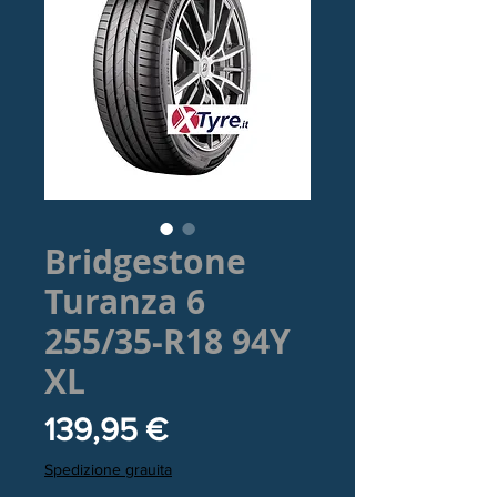
Bridgestone
Turanza 6
255/35-R18 94Y
XL
Prezzo
139,95 €
Spedizione grauita