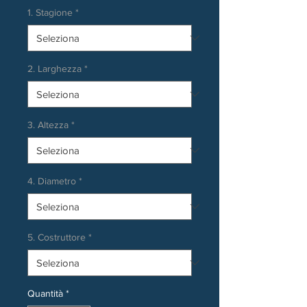
1. Stagione
*
2. Larghezza
*
3. Altezza
*
4. Diametro
*
5. Costruttore
*
Quantità
*