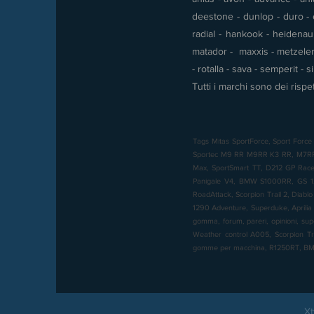
deestone - dunlop - duro - e
radial - hankook - heidenau -
matador - maxxis - metzeler 
- rotalla - sava - semperit - 
Tutti i marchi sono dei rispet
Tags Mitas SportForce, Sport Force 
Sportec M9 RR M9RR K3 RR, M7RR, M
Max, SportSmart TT, D212 GP Racer,
Panigale V4, BMW S1000RR, GS 12
RoadAttack, Scorpion Trail 2, Diabl
1290 Adventure, Superduke, Aprilia 
gomma, forum, pareri, opinioni, sup
Weather control A005, Scorpion T
gomme per macchina, R1250RT, 
Xt