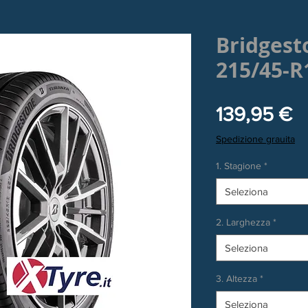
Bridgest
215/45-R
P
139,95 €
Spedizione grauita
1. Stagione
*
Seleziona
2. Larghezza
*
Seleziona
3. Altezza
*
Seleziona