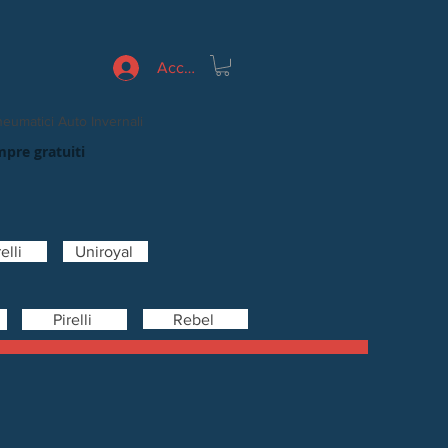
Accedi
eumatici Auto Invernali
mpre gratuiti
elli
Uniroyal
Rebel
Pirelli