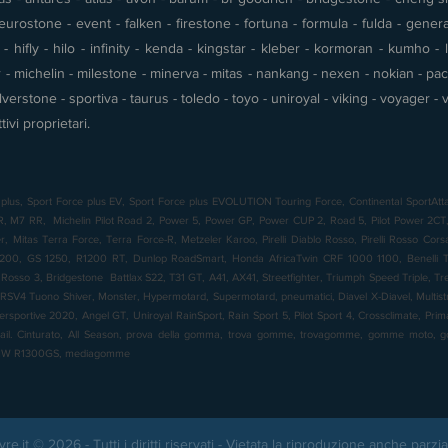
urostone - event - falken - firestone - fortuna - formula - fulda - gener
 hifly - hilo - infinity - kenda - kingstar - kleber - kormoran - kumho - l
- michelin - milestone - minerva - mitas - nankang - nexen - nokian - pace 
silverstone - sportiva - taurus - toledo - toyo - uniroyal - viking - voyager
tivi proprietari.
plus, Sport Force plus EV, Sport Force plus EVOLUTION Touring Force, Continental SportAtta
7 RR, Michelin Pilot Road 2, Power 5, Power GP, Power CUP 2, Road 5, Pilot Power 2CT, 
 Mitas Terra Force, Terra Force-R, Metzeler Karoo, Pirelli Diablo Rosso, Pirelli Rosso Cor
00, GS 1250, R1200 RT, Dunlop RoadSmart, Honda AfricaTwin CRF 1000 1100, Benelli TR
o Rosso 3, Bridgestone Battlax S22, T31 GT, A41, AX41, Streetfighter, Triumph Speed Triple, T
RSV4 Tuono Shiver, Monster, Hypermotard, Supermotard, pneumatici, Diavel X-Diavel, Multistrad
ersportive 2020, Angel GT, Uniroyal RainSport, Rain Sport 5, Pilot Sport 4, Crossclimate, Pr
rail. Cinturato, All Season, prova della gomma, trova gomme, trovagomme, gomme moto
BMW R1300GS, mediagomme
yre.it © 2026 - Tutti i diritti riservati - Vietata la riproduzione anche parzia