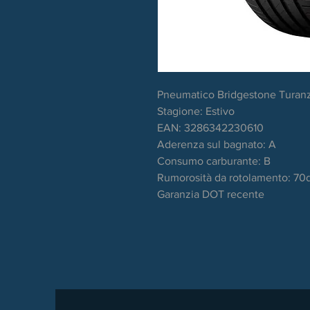
Pneumatico Bridgestone Turanz
Stagione: Estivo
EAN: 3286342230610
Aderenza sul bagnato: A
Consumo carburante: B
Rumorosità da rotolamento: 70
Garanzia DOT recente