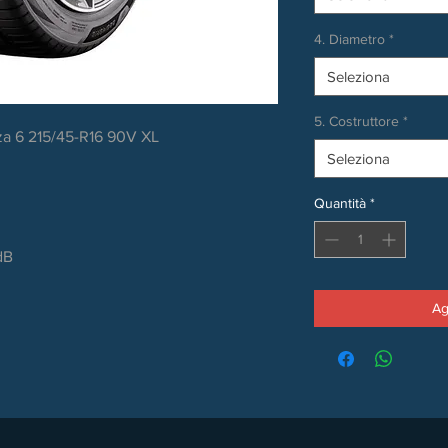
4. Diametro
*
Seleziona
5. Costruttore
*
a 6 215/45-R16 90V XL
Seleziona
Quantità
*
dB
Ag