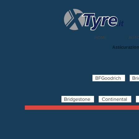
HOME
AUT
Assicurazion
BFGoodrich
Br
Bridgestone
Continental