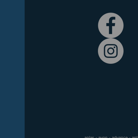
anlas - avon - advance - anla