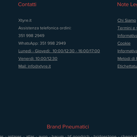
Contatti
Note Leg
Xtyre.it
Chi Siamo
Assistenza telefonica ordini:
Termini e 
351 998 2949
Informativ
WhatsApp: 351 998 2949
Cookie
Lunedì - Giovedì: 10:00/12:30 - 16:00/17:00
Informati
Venerdì: 10:00/12:30
Metodi di
Mail: info@xtyre.it
Etichettat
Brand Pneumatici
s - antares - atlas - avon - barum - bf goodrich - bridgestone - cheng shin