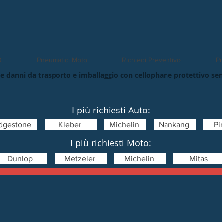
O
Pneumatici Moto
Richiedi Preventivo
Pn
e danni da trasporto e imballaggio con cellophane protettivo se
I più richiesti Auto:
idgestone
Kleber
Michelin
Nankang
Pir
I più richiesti Moto:
Dunlop
Metzeler
Michelin
Mitas