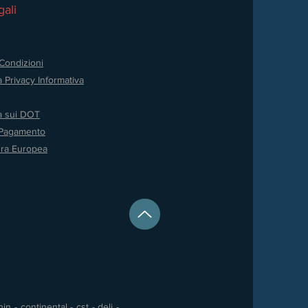
ali
Condizioni
a Privacy
Informativa
va sui DOT
 Pagamento
ura Europea
 - continental - cst - deli -