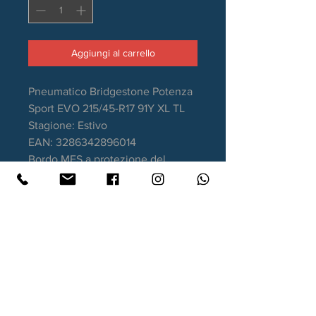
Aggiungi al carrello
Pneumatico Bridgestone Potenza
Sport EVO 215/45-R17 91Y XL TL
Stagione: Estivo
EAN: 3286342896014
Bordo MFS a protezione del
cerchio
Aderenza sul bagnato: A
Consumo carburante: D
Rumorosità da rotolamento: 72dB
Garanzia DOT recente