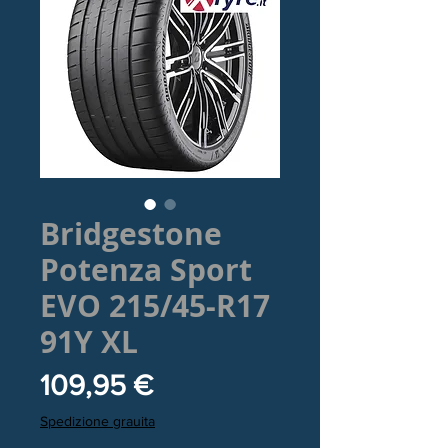
Bridgestone
Potenza Sport
EVO 215/45-R17
91Y XL
Prezzo
109,95 €
Spedizione grauita