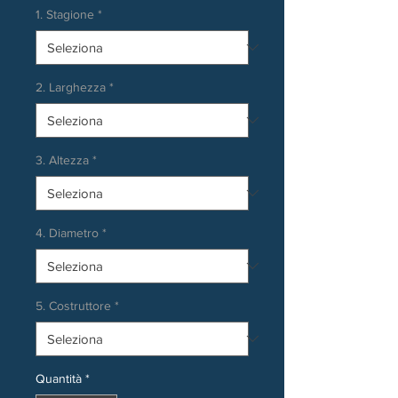
1. Stagione
*
2. Larghezza
*
3. Altezza
*
4. Diametro
*
5. Costruttore
*
Quantità
*