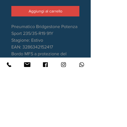
Aggiungi al carrello
Pneumatico Bridgestone Potenza
Sport 235/35-R19 91Y
Stagione: Estivo
EAN: 3286342152417
Bordo MFS a protezione del
cerchio
Aderenza sul bagnato: A
Consumo carburante: D
Rumorosità da rotolamento: 71dB
Garanzia DOT recente.
Contatti
Xtyre.it