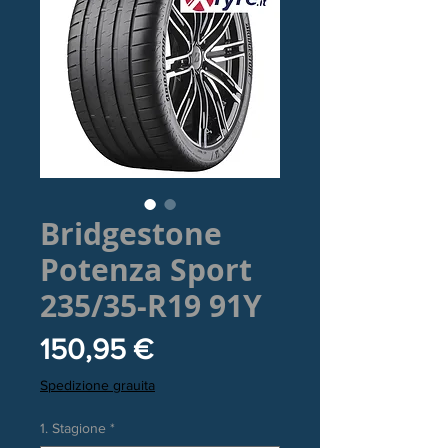
Bridgestone
Potenza Sport
235/35-R19 91Y
Prezzo
150,95 €
Spedizione grauita
1. Stagione
*