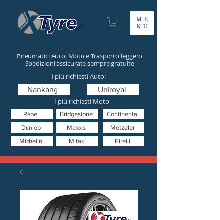
ME
NU
Pneumatici Auto, Moto e Trasporto leggero
Spedizioni assicurate sempre gratuite
I più richiesti Auto:
Nankang
Uniroyal
I più richiesti Moto:
Rebel
Bridgestone
Continental
Dunlop
Maxxis
Metzeler
Michelin
Mitas
Pirelli