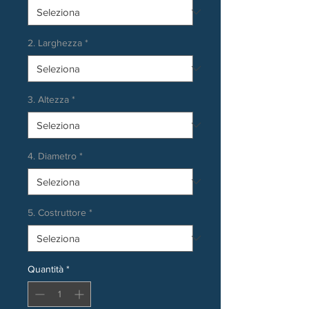
2. Larghezza
*
3. Altezza
*
4. Diametro
*
5. Costruttore
*
Quantità
*