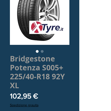
Bridgestone
Potenza S005+
225/40-R18 92Y
XL
Prezzo
102,95 €
Spedizione grauita