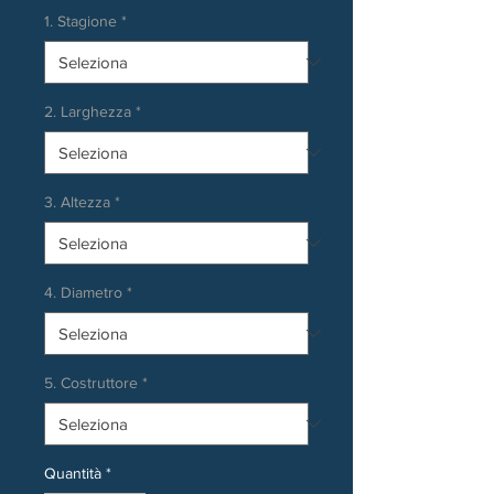
1. Stagione
*
2. Larghezza
*
3. Altezza
*
4. Diametro
*
5. Costruttore
*
Quantità
*