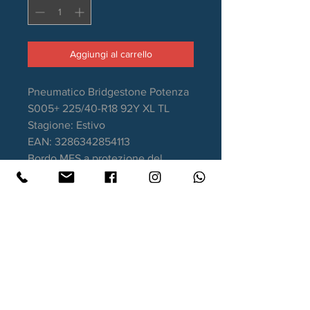
Aggiungi al carrello
Pneumatico Bridgestone Potenza
S005+ 225/40-R18 92Y XL TL
Stagione: Estivo
EAN: 3286342854113
Bordo MFS a protezione del
cerchio
Aderenza sul bagnato: A
Consumo carburante: C
Rumorosità da rotolamento: 72dB
Garanzia DOT recente