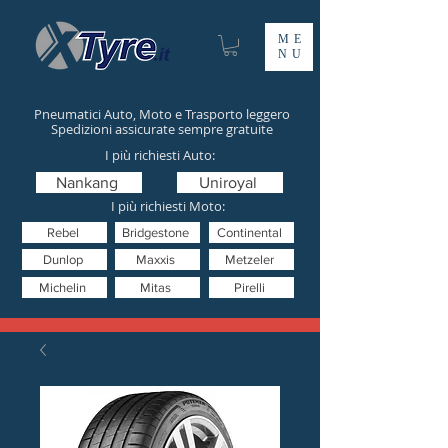
ME
NU
Pneumatici Auto, Moto e Trasporto leggero
Spedizioni assicurate sempre gratuite
I più richiesti Auto:
Nankang
Uniroyal
I più richiesti Moto:
Rebel
Bridgestone
Continental
Dunlop
Maxxis
Metzeler
Michelin
Mitas
Pirelli